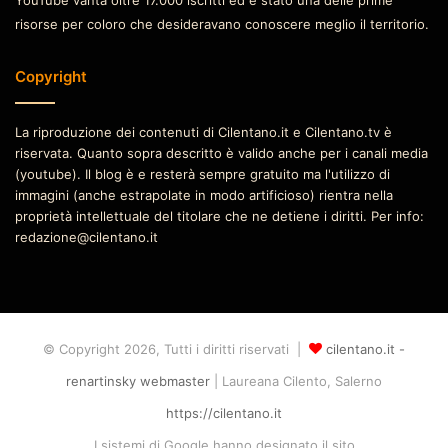
YouTube vanta oltre 17.000 iscritti ed è stato una delle prime
risorse per coloro che desideravano conoscere meglio il territorio.
Copyright
La riproduzione dei contenuti di Cilentano.it e Cilentano.tv è
riservata. Quanto sopra descritto è valido anche per i canali media
(youtube). Il blog è e resterà sempre gratuito ma l'utilizzo di
immagini (anche estrapolate in modo artificioso) rientra nella
proprietà intellettuale del titolare che ne detiene i diritti. Per info:
redazione@cilentano.it
© Copyright 2026, Tutti i diritti riservati |
cilentano.it -
renartinsky webmaster
| Laureana Cilento, Salerno
https://cilentano.it
I sistemi di Google hanno designato il sito