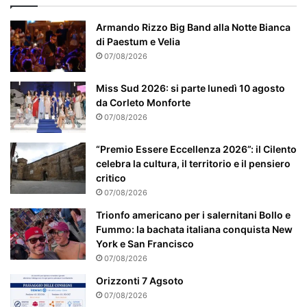
p
a
Armando Rizzo Big Band alla Notte Bianca
r
di Paestum e Velia
t
07/08/2026
i
c
Miss Sud 2026: si parte lunedì 10 agosto
o
da Corleto Monforte
l
07/08/2026
a
r
“Premio Essere Eccellenza 2026”: il Cilento
m
celebra la cultura, il territorio e il pensiero
e
critico
n
07/08/2026
t
e
Trionfo americano per i salernitani Bollo e
a
Fummo: la bachata italiana conquista New
t
York e San Francisco
t
07/08/2026
e
Orizzonti 7 Agsoto
n
07/08/2026
z