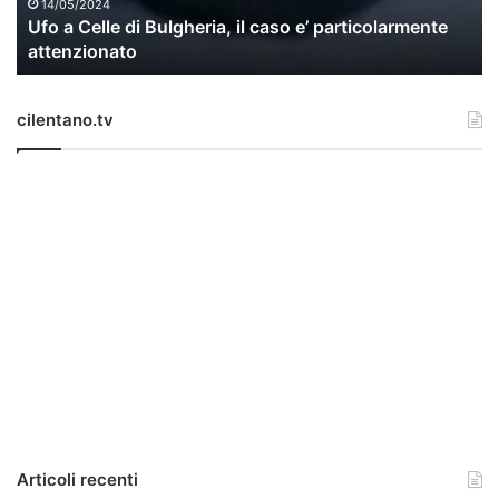
l
14/05/2024
Ufo a Celle di Bulgheria, il caso e’ particolarmente
e
attenzionato
d
i
B
cilentano.tv
u
l
g
h
e
r
i
a
,
i
l
c
a
s
o
e
Articoli recenti
’