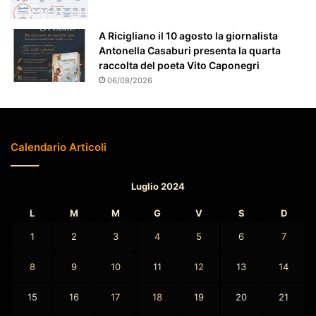
i
o
A Ricigliano il 10 agosto la giornalista
n
Antonella Casaburi presenta la quarta
a
raccolta del poeta Vito Caponegri
t
06/08/2026
o
Calendario Articoli
Luglio 2024
L
M
M
G
V
S
D
1
2
3
4
5
6
7
8
9
10
11
12
13
14
15
16
17
18
19
20
21