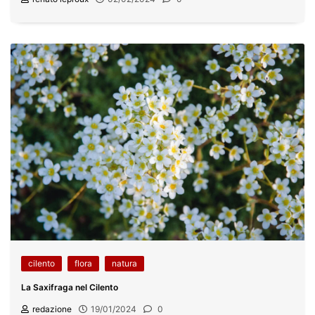
cilento
flora
natura
La Saxifraga nel Cilento
redazione
19/01/2024
0