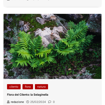
cilento
flora
natura
Flora del Cilento: la Selaginella
redazione
25/02/2024
0