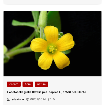
cilento
flora
natura
L’acetosella gialla (Oxalis pes-caprae L., 1753) nel Cilento
redazione
08/01/2024
0