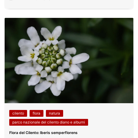
cilento
flora
natura
parco nazionale del cilento diano e alburni
Flora del Cilento: Iberis semperflorens