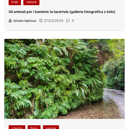
kids
natura
Gli animali per i bambini: la lucertola (galleria fotografica x kids)
renato leproux
27/02/2024
0
cilento
flora
natura