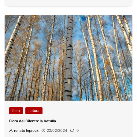
flora
natura
Flora del Cilento: la betulla
renato leproux
22/02/2024
0