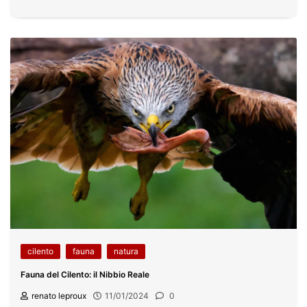
cilento
fauna
natura
Fauna del Cilento: il Nibbio Reale
renato leproux
11/01/2024
0