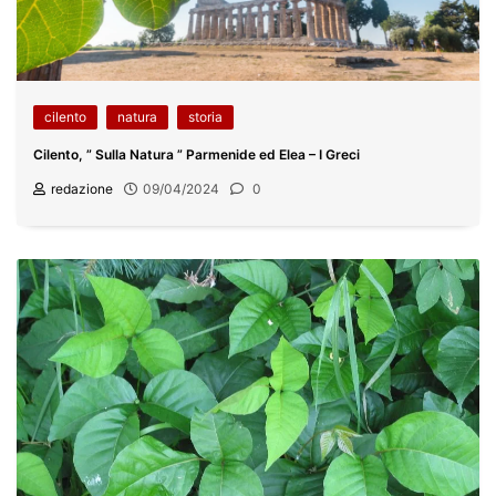
cilento
natura
storia
Cilento, ” Sulla Natura ” Parmenide ed Elea – I Greci
redazione
09/04/2024
0