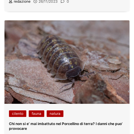
redazione
26/11/2023
0
cilento
fauna
natura
Chi non si e’ mai imbattuto nel Porcellino di terra? I danni che puo’
provocare