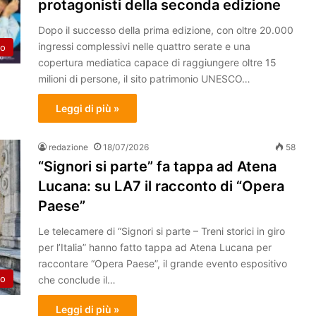
protagonisti della seconda edizione
Dopo il successo della prima edizione, con oltre 20.000
ingressi complessivi nelle quattro serate e una
to
copertura mediatica capace di raggiungere oltre 15
milioni di persone, il sito patrimonio UNESCO…
Leggi di più »
redazione
18/07/2026
58
“Signori si parte” fa tappa ad Atena
Lucana: su LA7 il racconto di “Opera
Paese”
Le telecamere di “Signori si parte – Treni storici in giro
per l’Italia” hanno fatto tappa ad Atena Lucana per
raccontare “Opera Paese”, il grande evento espositivo
to
che conclude il…
Leggi di più »