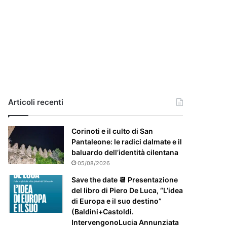
i
a
,
i
l
c
a
s
o
e
Articoli recenti
’
p
Corinoti e il culto di San
a
Pantaleone: le radici dalmate e il
r
baluardo dell’identità cilentana
t
i
05/08/2026
c
Save the date 📆 Presentazione
o
del libro di Piero De Luca, “L’idea
l
di Europa e il suo destino”
a
(Baldini+Castoldi.
r
IntervengonoLucia Annunziata