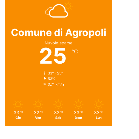
Comune di Agropoli
Nuvole sparse
25
℃
33º - 25º
53%
0.71 km/h
33
32
32
33
33
℃
℃
℃
℃
℃
Gio
Ven
Sab
Dom
Lun