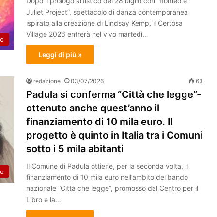
Dopo il prologo artistico del 28 luglio con “Romeo e
Juliet Project”, spettacolo di danza contemporanea
ispirato alla creazione di Lindsay Kemp, il Certosa
Village 2026 entrerà nel vivo martedì…
to
Leggi di più »
redazione
03/07/2026
63
Padula si conferma “Città che legge”-
ottenuto anche quest’anno il
finanziamento di 10 mila euro. Il
progetto è quinto in Italia tra i Comuni
sotto i 5 mila abitanti
Il Comune di Padula ottiene, per la seconda volta, il
to
finanziamento di 10 mila euro nell’ambito del bando
nazionale “Città che legge”, promosso dal Centro per il
Libro e la…