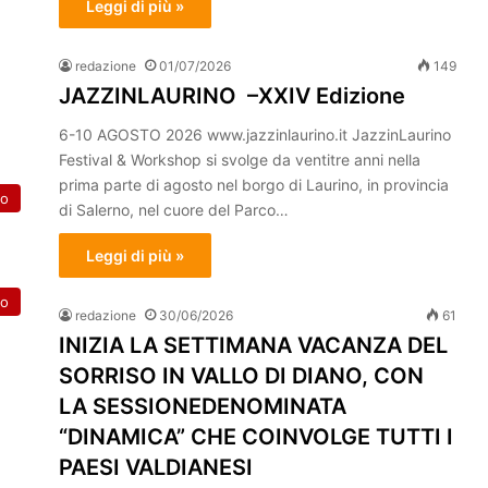
Leggi di più »
redazione
01/07/2026
149
JAZZINLAURINO –XXIV Edizione
6-10 AGOSTO 2026 www.jazzinlaurino.it JazzinLaurino
Festival & Workshop si svolge da ventitre anni nella
prima parte di agosto nel borgo di Laurino, in provincia
to
di Salerno, nel cuore del Parco…
Leggi di più »
to
redazione
30/06/2026
61
INIZIA LA SETTIMANA VACANZA DEL
SORRISO IN VALLO DI DIANO, CON
LA SESSIONEDENOMINATA
“DINAMICA” CHE COINVOLGE TUTTI I
PAESI VALDIANESI