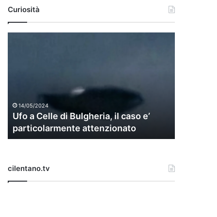
Curiosità
U
f
o
a
C
e
l
14/05/2024
l
Ufo a Celle di Bulgheria, il caso e’
e
particolarmente attenzionato
d
i
B
u
cilentano.tv
l
g
h
e
r