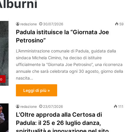
Alburni
redazione
30/07/2026
59
Padula istituisce la “Giornata Joe
Petrosino”
L’Amministrazione comunale di Padula, guidata dalla
sindaca Michela Cimino, ha deciso di istituire
ufficialmente la “Giornata Joe Petrosino”, una ricorrenza
annuale che sarà celebrata ogni 30 agosto, giorno della
nascita…
to
Leggi di più »
redazione
23/07/2026
111
L’Oltre approda alla Certosa di
Padula: il 25 e 26 luglio danza,
spiritualità e innovazione nel sito