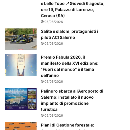
m
e Lello Topo 📍Giovedì 6 agosto,
e
ore 19, Palazzo di Lorenzo,
n
Ceraso (SA)
t
05/08/2026
e
a
Salite e slalom, protagonisti i
t
piloti ACI Salerno
t
05/08/2026
e
n
Premio Fabula 2026, il
z
manifesto della XVI edizione:
i
“Fuori dal mondo” è il tema
o
dell’anno
n
05/08/2026
a
Palinuro sbarca all’Aeroporto di
t
Salerno: installato il nuovo
o
impianto di promozione
turistica
05/08/2026
Piani di Gestione forestale: