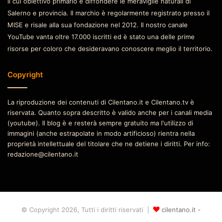
il cui obiettivo primario è diffondere le meraviglie naturali di
Salerno e provincia. Il marchio è regolarmente registrato presso il
MISE e risale alla sua fondazione nel 2012. Il nostro canale
YouTube vanta oltre 17.000 iscritti ed è stato una delle prime
risorse per coloro che desideravano conoscere meglio il territorio.
Copyright
La riproduzione dei contenuti di Cilentano.it e Cilentano.tv è
riservata. Quanto sopra descritto è valido anche per i canali media
(youtube). Il blog è e resterà sempre gratuito ma l'utilizzo di
immagini (anche estrapolate in modo artificioso) rientra nella
proprietà intellettuale del titolare che ne detiene i diritti. Per info:
redazione@cilentano.it
© Copyright 2026, Tutti i diritti riservati |
cilentano.it -