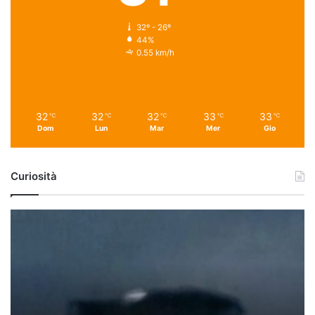
32º - 26º
44%
0.55 km/h
32
32
32
33
33
℃
℃
℃
℃
℃
Dom
Lun
Mar
Mer
Gio
Curiosità
U
f
o
a
C
e
l