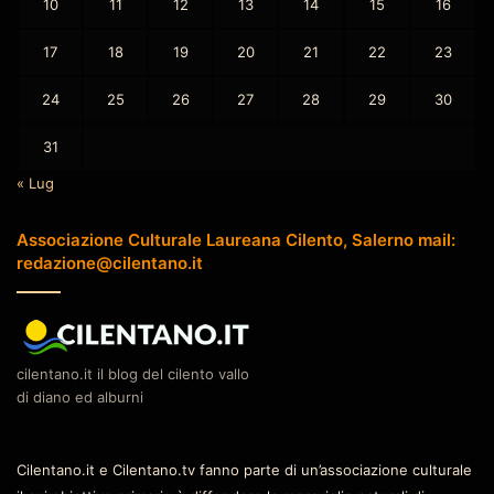
10
11
12
13
14
15
16
17
18
19
20
21
22
23
24
25
26
27
28
29
30
31
« Lug
Associazione Culturale Laureana Cilento, Salerno mail:
redazione@cilentano.it
cilentano.it il blog del cilento vallo
di diano ed alburni
Cilentano.it e Cilentano.tv fanno parte di un’associazione culturale