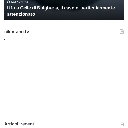
l
14/05/2024
Ufo a Celle di Bulgheria, il caso e’ particolarmente
e
attenzionato
d
i
B
cilentano.tv
u
l
g
h
e
r
i
a
,
i
l
c
a
s
o
e
Articoli recenti
’