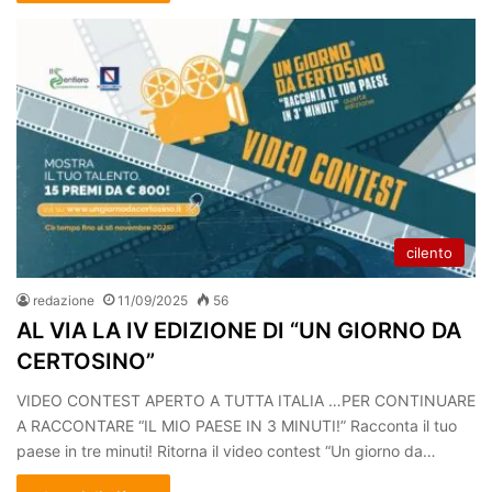
cilento
redazione
11/09/2025
56
AL VIA LA IV EDIZIONE DI “UN GIORNO DA
CERTOSINO”
VIDEO CONTEST APERTO A TUTTA ITALIA …PER CONTINUARE
A RACCONTARE “IL MIO PAESE IN 3 MINUTI!” Racconta il tuo
paese in tre minuti! Ritorna il video contest “Un giorno da…