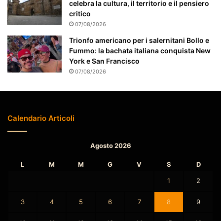
celebra la cultura, il territorio e il pensiero
i
critico
o
07/08/2026
n
a
Trionfo americano per i salernitani Bollo e
t
Fummo: la bachata italiana conquista New
o
York e San Francisco
07/08/2026
Calendario Articoli
Agosto 2026
L
M
M
G
V
S
D
1
2
3
4
5
6
7
8
9