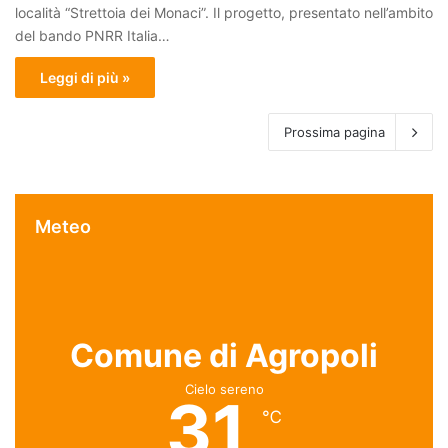
località “Strettoia dei Monaci”. Il progetto, presentato nell’ambito
del bando PNRR Italia…
Leggi di più »
Prossima pagina
Meteo
Comune di Agropoli
Cielo sereno
31
℃