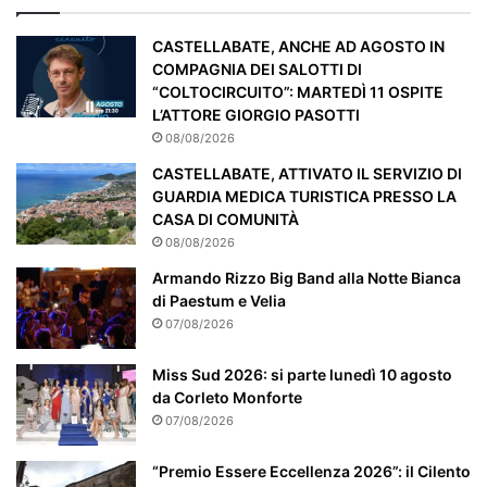
p
a
CASTELLABATE, ANCHE AD AGOSTO IN
r
COMPAGNIA DEI SALOTTI DI
t
“COLTOCIRCUITO”: MARTEDÌ 11 OSPITE
i
L’ATTORE GIORGIO PASOTTI
c
08/08/2026
o
CASTELLABATE, ATTIVATO IL SERVIZIO DI
l
GUARDIA MEDICA TURISTICA PRESSO LA
a
CASA DI COMUNITÀ
r
08/08/2026
m
e
Armando Rizzo Big Band alla Notte Bianca
n
di Paestum e Velia
t
07/08/2026
e
a
Miss Sud 2026: si parte lunedì 10 agosto
t
da Corleto Monforte
t
07/08/2026
e
n
“Premio Essere Eccellenza 2026”: il Cilento
z