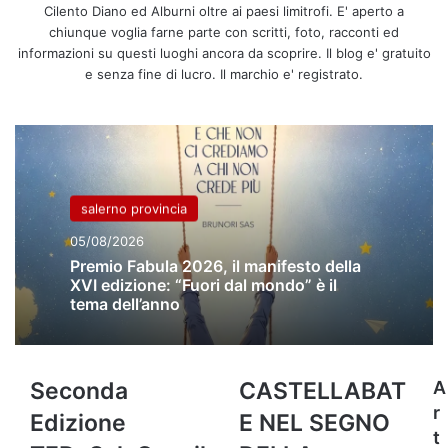
Cilento Diano ed Alburni oltre ai paesi limitrofi. E' aperto a
chiunque voglia farne parte con scritti, foto, racconti ed
informazioni su questi luoghi ancora da scoprire. Il blog e' gratuito
e senza fine di lucro. Il marchio e' registrato.
salerno provincia
05/08/2026
Premio Fabula 2026, il manifesto della
XVI edizione: “Fuori dal mondo” è il
tema dell’anno
Seconda
CASTELLABATE
Seconda
CASTELLABAT
A
Edizione
NEL
r
Edizione
E NEL SEGNO
TEDxSalaConsilina28
SEGNO
t
luglio
DELLA