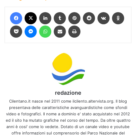
Facebook
X
LinkedIn
Tumblr
Pinterest
Reddit
VKontakte
Odnokl
Pocket
Messenger
WhatsApp
Condividi via mail
Stampa
redazione
Cilentano.it nasce nel 2011 come ilcilento.altervista.org. Il blog
presentava delle caratteristiche avanguardistiche come sfondi
video e fotografici. Il nome a dominio e' stato acquistato nel 2012
ed il sito ha mutato grafiche nel corso del tempo. Da oltre quattro
anni è cosi' come lo vedete. Dotato di un canale video e youtube
offre informazioni sul comprensorio del Parco Nazionale del