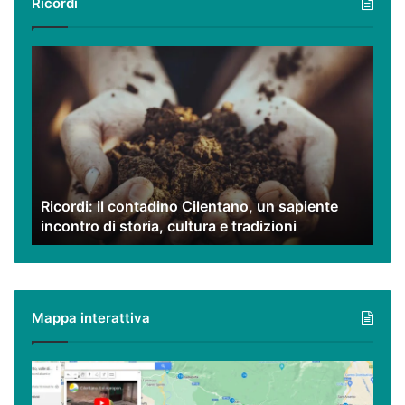
Ricordi
Ricordi:
il
contadino
Cilentano,
un
sapiente
incontro
di
Ricordi: il contadino Cilentano, un sapiente
storia,
incontro di storia, cultura e tradizioni
cultura
e
tradizioni
Mappa interattiva
Cilento,
Vallo