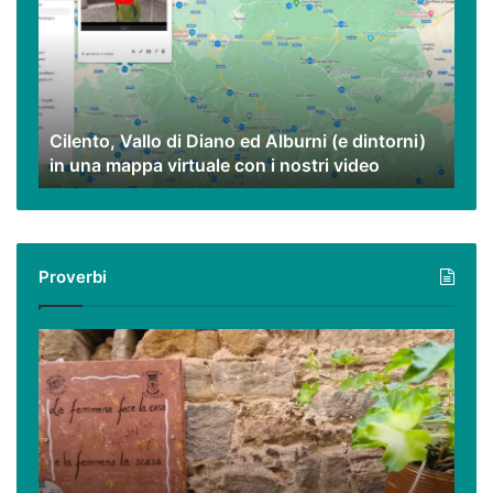
di
Diano
ed
Alburni
(e
dintorni)
Cilento, Vallo di Diano ed Alburni (e dintorni)
in
in una mappa virtuale con i nostri video
una
mappa
virtuale
con
i
Proverbi
nostri
video
Podcast
–
I
proverbi
cilentani
raccontati
da