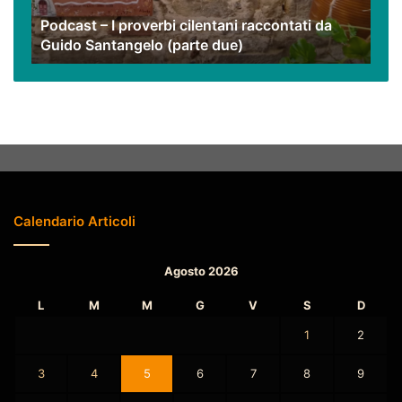
Guido
Podcast – I proverbi cilentani raccontati da
Santangelo
Guido Santangelo (parte due)
(parte
due)
Calendario Articoli
Agosto 2026
L
M
M
G
V
S
D
1
2
3
4
5
6
7
8
9