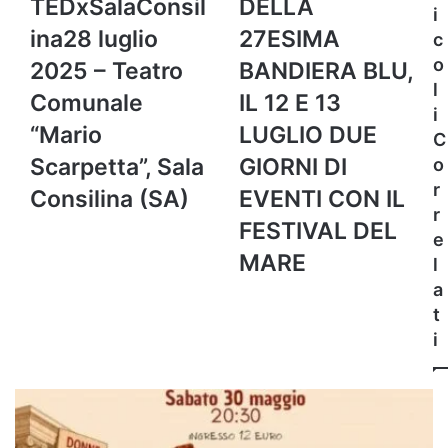
TEDxSalaConsil
DELLA
i
2025
27ESIMA
ina28 luglio
27ESIMA
c
–
BANDIERA
Teatro
BLU,
o
2025 – Teatro
BANDIERA BLU,
Comunale
IL
l
Comunale
IL 12 E 13
“Mario
12
i
Scarpetta”,
E
“Mario
LUGLIO DUE
C
Sala
13
Scarpetta”, Sala
GIORNI DI
o
Consilina
LUGLIO
r
(SA)
DUE
Consilina (SA)
EVENTI CON IL
GIORNI
r
FESTIVAL DEL
DI
e
EVENTI
MARE
l
CON
a
IL
t
FESTIVAL
DEL
i
MARE