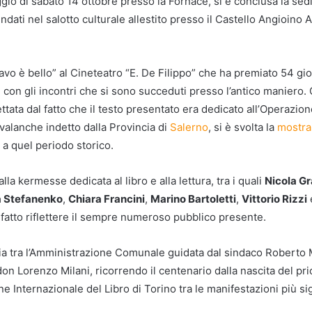
ggio di sabato 14 ottobre presso la Fornace, si è conclusa la se
endati nel salotto culturale allestito presso il Castello Angioino 
Bravo è bello” al Cineteatro “E. De Filippo” che ha premiato 54 g
e con gli incontri che si sono succeduti presso l’antico maniero.
ata dal fatto che il testo presentato era dedicato all’Operazion
valanche indetto dalla Provincia di
Salerno
, si è svolta la
mostra
 a quel periodo storico.
lla kermesse dedicata al libro e alla lettura, tra i quali
Nicola Gr
 Stefanenko
,
Chiara Francini
,
Marino Bartoletti
,
Vittorio Rizzi
e fatto riflettere il sempre numeroso pubblico presente.
gia tra l’Amministrazione Comunale guidata dal sindaco Roberto 
 don Lorenzo Milani, ricorrendo il centenario dalla nascita del p
 Internazionale del Libro di Torino tra le manifestazioni più signi