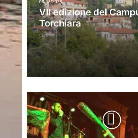
06/08/2026
VII edizione del Camp
Torchiara
A.D.
2023,
Only
Smoke
Crew
banditi
con