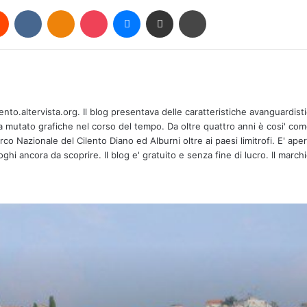
rest
Reddit
VKontakte
Odnoklassniki
Pocket
Messenger
Condividi via mail
Stampa
VII edizione
lento.altervista.org. Il blog presentava delle caratteristiche avanguardis
Corinoti e il
ha mutato grafiche nel corso del tempo. Da oltre quattro anni è cosi' co
baluardo del
o Nazionale del Cilento Diano ed Alburni oltre ai paesi limitrofi. E' aper
ghi ancora da scoprire. Il blog e' gratuito e senza fine di lucro. Il marchi
Save the dat
“L’idea di Eu
Intervengon
agosto, ore 
Palinuro sbar
impianto di 
Piani di Ges