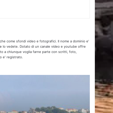
 del Campus “Clarinettando” a Torchiara
tiche come sfondi video e fotografici. Il nome a dominio e'
 culto di San Pantaleone: le radici dalmate e il
me lo vedete. Dotato di un canale video e youtube offre
l’identità cilentana
to a chiunque voglia farne parte con scritti, foto,
o e' registrato.
e 📆 Presentazione del libro di Piero De Luca,
ropa e il suo destino” (Baldini+Castoldi.
oLucia Annunziata e Lello Topo 📍Giovedì 6
19, Palazzo di Lorenzo, Ceraso (SA)
ca all’Aeroporto di Salerno: installato il nuovo
promozione turistica
tione forestale: Copagri Salerno chiede snellimento