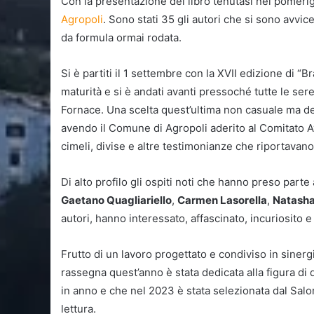
Con la presentazione del libro tenutasi nel pomeri
Agropoli
. Sono stati 35 gli autori che si sono avvic
da formula ormai rodata.
Si è partiti il 1 settembre con la XVII edizione di “
maturità e si è andati avanti pressoché tutte le ser
Fornace. Una scelta quest’ultima non casuale ma dett
avendo il Comune di Agropoli aderito al Comitato A
cimeli, divise e altre testimonianze che riportavano
Di alto profilo gli ospiti noti che hanno preso parte a
Gaetano Quagliariello
,
Carmen Lasorella
,
Natasha
autori, hanno interessato, affascinato, incuriosito 
Frutto di un lavoro progettato e condiviso in siner
rassegna quest’anno è stata dedicata alla figura di
in anno e che nel 2023 è stata selezionata dal Salone
lettura.