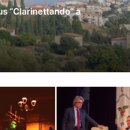
burocratico 
us “Clarinettando” a
– Grande suc
“Anton Čech
Gusto Italia
CASTELLAB
OTTENUTI C
L’EFFICIE
MARCO
L'Aquila.
Il Centro di
Il
l’antico cor
Presidente
Alfieri
all'Assemblea
Nazionale
Maria Rosar
delle