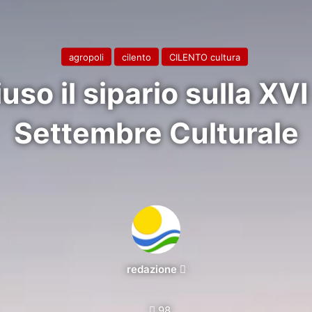
agropoli
cilento
CILENTO cultura
uso il sipario sulla XV
Settembre Culturale
Invia
redazione
un'email
98