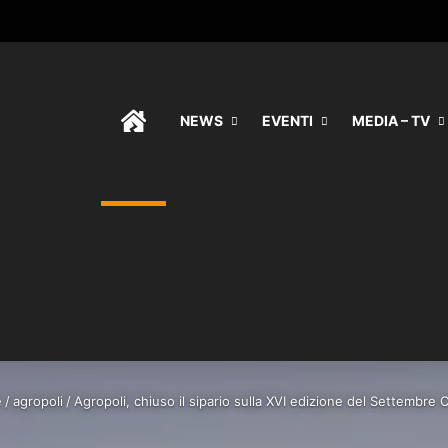
HOME
NEWS
EVENTI
MEDIA – TV
e
/
agropoli
/
Agropoli, chiuso il sipario sulla XVI edizione del Settembre C