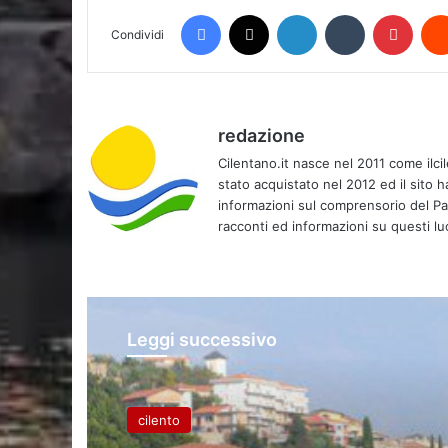
Facebook
X
LinkedIn
Tumblr
Pinte
Condividi
redazione
Cilentano.it nasce nel 2011 come ilci
stato acquistato nel 2012 ed il sito 
informazioni sul comprensorio del Parc
racconti ed informazioni su questi luo
Leggi successivo
cilento