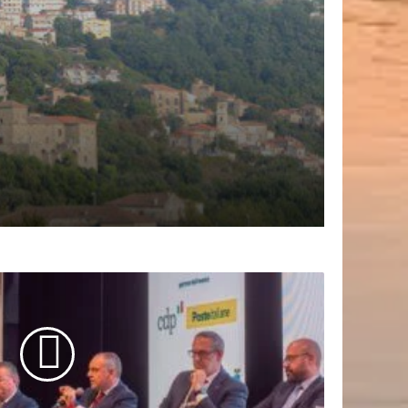
e pianificazione reale per le aree interne
cesso e sold-out a Castellabate per il debutto di
ov in Jazz”
 ritorna a Villammare per Ferragosto
ATE, ANCORA FINANZIAMENTI PER LE SCUOLE:
IRCA 2 MILIONI DI EURO PER
NTAMENTO ENERGETICO DEL PLESSO DI SAN
 Promozione Culturale per il Cilento ripubblica
pus epigrafico di Paestum
ia D’Ambrosio è Miss Vallo 2026