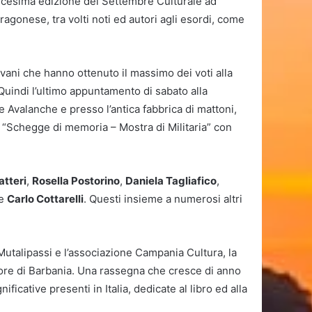
dicesima edizione del Settembre Culturale ad
Aragonese, tra volti noti ed autori agli esordi, come
iovani che hanno ottenuto il massimo dei voti alla
 Quindi l’ultimo appuntamento di sabato alla
e Avalanche e presso l’antica fabbrica di mattoni,
“Schegge di memoria – Mostra di Militaria” con
atteri
,
Rosella Postorino
,
Daniela Tagliafico
,
e
Carlo Cottarelli
. Questi insieme a numerosi altri
Mutalipassi e l’associazione Campania Cultura, la
riore di Barbania. Una rassegna che cresce di anno
ficative presenti in Italia, dedicate al libro ed alla