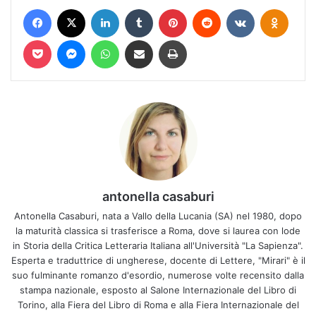
Facebook
X
LinkedIn
Tumblr
Pinterest
Reddit
VKontakte
Odnokl
Pocket
Messenger
WhatsApp
Condividi via mail
Stampa
antonella casaburi
Antonella Casaburi, nata a Vallo della Lucania (SA) nel 1980, dopo
la maturità classica si trasferisce a Roma, dove si laurea con lode
in Storia della Critica Letteraria Italiana all'Università "La Sapienza".
Esperta e traduttrice di ungherese, docente di Lettere, "Mirari" è il
suo fulminante romanzo d'esordio, numerose volte recensito dalla
stampa nazionale, esposto al Salone Internazionale del Libro di
Torino, alla Fiera del Libro di Roma e alla Fiera Internazionale del