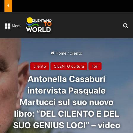
C
Menu
Home
/
cilento
cilento
CILENTO cultura
libri
Antonella Casaburi
intervista Pasquale
Martucci sul suo nuovo
libro: “DEL CILENTO E DEL
SUO GENIUS LOCI” – video