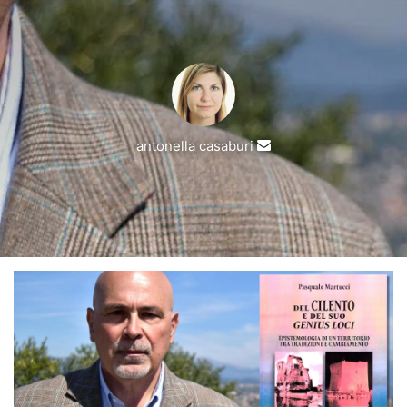
Invia
antonella casaburi
un'email