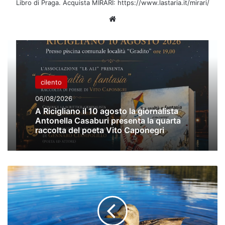
Libro di Praga. Acquista MIRARI: https://www.lastaria.it/mirari/
Website
cilento
06/08/2026
A Ricigliano il 10 agosto la giornalista
Antonella Casaburi presenta la quarta
raccolta del poeta Vito Caponegri
Agropoli,
il
Testene:
il
fiume
che