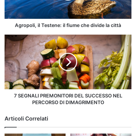
divide
la
città
Agropoli, il Testene: il fiume che divide la città
7
SEGNALI
PREMONITORI
DEL
SUCCESSO
NEL
PERCORSO
DI
DIMAGRIMENTO
7 SEGNALI PREMONITORI DEL SUCCESSO NEL
PERCORSO DI DIMAGRIMENTO
Articoli Correlati