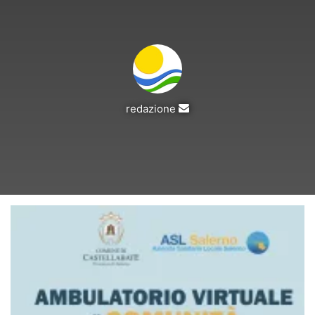
Invia
redazione
un'email