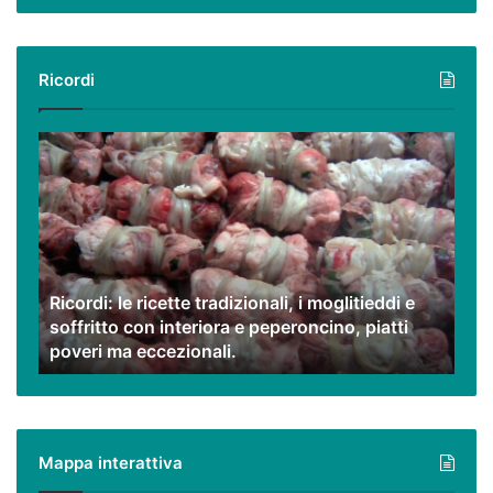
Ricordi
Ricordi:
le
ricette
tradizionali,
i
moglitieddi
e
Ricordi: le ricette tradizionali, i moglitieddi e
soffritto
soffritto con interiora e peperoncino, piatti
con
poveri ma eccezionali.
interiora
e
peperoncino,
piatti
poveri
Mappa interattiva
ma
eccezionali.