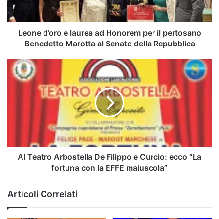
per
il
pertosano
Benedetto
Leone d’oro e laurea ad Honorem per il pertosano
Marotta
Benedetto Marotta al Senato della Repubblica
al
Senato
Al
della
Teatro
Repubblica
Arbostella
De
Filippo
e
Curcio:
ecco
“La
fortuna
Al Teatro Arbostella De Filippo e Curcio: ecco “La
con
fortuna con la EFFE maiuscola”
la
EFFE
Articoli Correlati
maiuscola”