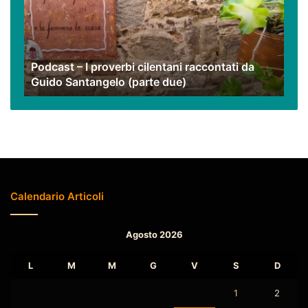
cilentani
raccontati
da
Guido
Podcast – I proverbi cilentani raccontati da
Santangelo
Guido Santangelo (parte due)
(parte
due)
Calendario Articoli
Agosto 2026
L
M
M
G
V
S
D
1
2