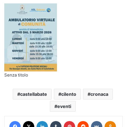
Senza titolo
castellabate
cilento
cronaca
eventi
Facebook
X
LinkedIn
Tumblr
Pinterest
Reddit
VKontakte
Odnokl