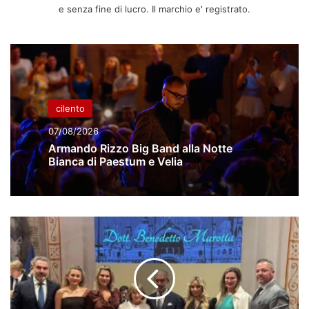
e senza fine di lucro. Il marchio e' registrato.
cilento
07/08/2026
Armando Rizzo Big Band alla Notte
Bianca di Paestum e Velia
Leone
d’oro
e
laurea
ad
Honorem