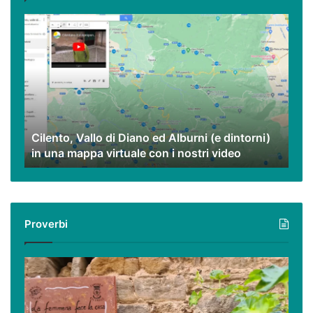
Cilento,
Vallo
di
Diano
ed
Alburni
(e
dintorni)
Cilento, Vallo di Diano ed Alburni (e dintorni)
in
in una mappa virtuale con i nostri video
una
mappa
virtuale
con
i
Proverbi
nostri
video
Podcast
–
I
proverbi