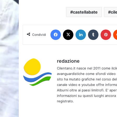
castellabate
cil
Facebook
X
LinkedIn
Tumblr
Pin
Condividi
redazione
Cilentano.it nasce nel 2011 come ilcil
avanguardistiche come sfondi video e 
sito ha mutato grafiche nel corso de
canale video e youtube offre informa
Alburni oltre ai paesi limitrofi. E' ap
informazioni su questi luoghi ancora d
registrato.