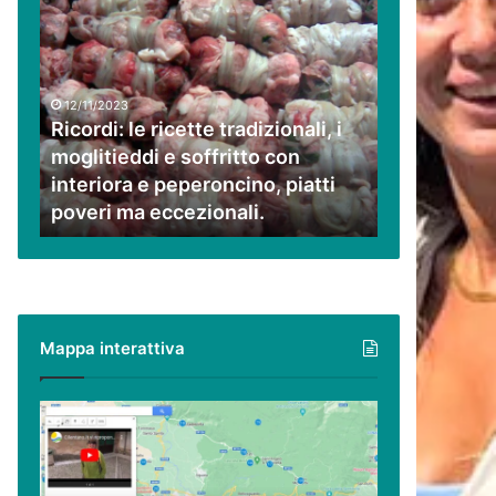
Ricordi:
le
ricette
tradizionali,
i
12/11/2023
moglitieddi
Ricordi: le ricette tradizionali, i
e
moglitieddi e soffritto con
soffritto
interiora e peperoncino, piatti
con
poveri ma eccezionali.
interiora
e
peperoncino,
piatti
poveri
ma
Mappa interattiva
eccezionali.
Cilento,
Vallo
di
Diano