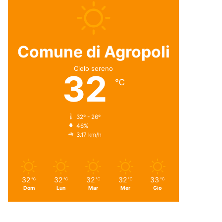
Comune di Agropoli
Cielo sereno
32
℃
32º - 26º
46%
3.17 km/h
32
32
32
32
33
℃
℃
℃
℃
℃
Dom
Lun
Mar
Mer
Gio