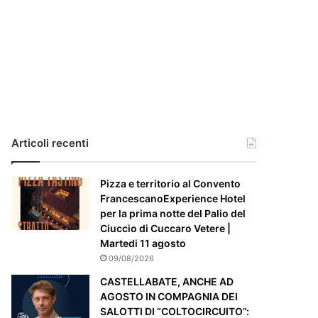
i
a
,
i
l
c
a
s
o
e
Articoli recenti
’
p
Pizza e territorio al Convento
a
FrancescanoExperience Hotel
r
per la prima notte del Palio del
t
Ciuccio di Cuccaro Vetere |
i
Martedi 11 agosto
c
o
09/08/2026
l
CASTELLABATE, ANCHE AD
a
AGOSTO IN COMPAGNIA DEI
r
SALOTTI DI “COLTOCIRCUITO”: