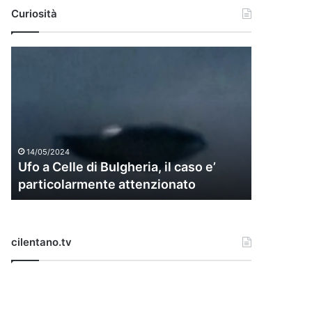
Curiosità
U
f
o
a
C
e
l
14/05/2024
l
Ufo a Celle di Bulgheria, il caso e’
e
particolarmente attenzionato
d
i
B
u
cilentano.tv
l
g
h
e
r