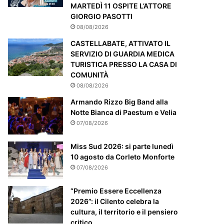
m
MARTEDÌ 11 OSPITE L’ATTORE
e
GIORGIO PASOTTI
n
08/08/2026
t
e
CASTELLABATE, ATTIVATO IL
a
SERVIZIO DI GUARDIA MEDICA
t
TURISTICA PRESSO LA CASA DI
t
COMUNITÀ
e
08/08/2026
n
Armando Rizzo Big Band alla
z
Notte Bianca di Paestum e Velia
i
07/08/2026
o
n
Miss Sud 2026: si parte lunedì
a
10 agosto da Corleto Monforte
t
o
07/08/2026
“Premio Essere Eccellenza
2026”: il Cilento celebra la
cultura, il territorio e il pensiero
critico