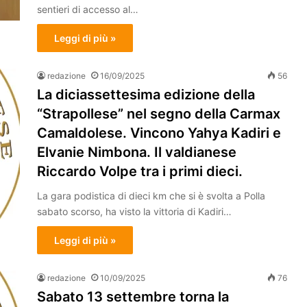
sentieri di accesso al…
Leggi di più »
redazione
16/09/2025
56
La diciassettesima edizione della
“Strapollese” nel segno della Carmax
Camaldolese. Vincono Yahya Kadiri e
Elvanie Nimbona. Il valdianese
Riccardo Volpe tra i primi dieci.
La gara podistica di dieci km che si è svolta a Polla
sabato scorso, ha visto la vittoria di Kadiri…
Leggi di più »
redazione
10/09/2025
76
Sabato 13 settembre torna la