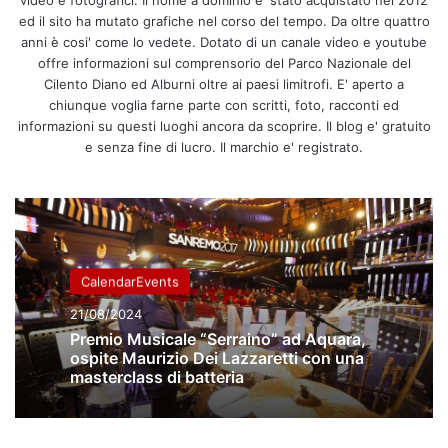
video e fotografici. Il nome a dominio e' stato acquistato nel 2012
ed il sito ha mutato grafiche nel corso del tempo. Da oltre quattro
anni è cosi' come lo vedete. Dotato di un canale video e youtube
offre informazioni sul comprensorio del Parco Nazionale del
Cilento Diano ed Alburni oltre ai paesi limitrofi. E' aperto a
chiunque voglia farne parte con scritti, foto, racconti ed
informazioni su questi luoghi ancora da scoprire. Il blog e' gratuito
e senza fine di lucro. Il marchio e' registrato.
CalendarEvents
21/08/2024
Premio Musicale “Serraino” ad Aquara,
ospite Maurizio Dei Lazzaretti con una
masterclass di batteria