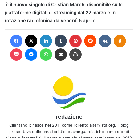
è il nuovo singolo di Cristian Marchi disponibile sulle
piattaforme digitali di streaming dal 22 marzo e in
rotazione radiofonica da venerdì 5 aprile.
Facebook
X
LinkedIn
Tumblr
Pinterest
Reddit
VKontakte
Odnokl
Pocket
Messenger
WhatsApp
Condividi via mail
Stampa
redazione
Cilentano.it nasce nel 2011 come ilcilento.altervista.org. Il blog
presentava delle caratteristiche avanguardistiche come sfondi