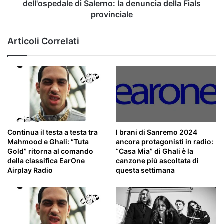
denuncia
dell'ospedale di Salerno: la denuncia della Fials
della
provinciale
Fials
provinciale
Articoli Correlati
Continua il testa a testa tra
I brani di Sanremo 2024
Mahmood e Ghali: “Tuta
ancora protagonisti in radio:
Gold” ritorna al comando
“Casa Mia” di Ghali è la
della classifica EarOne
canzone più ascoltata di
Airplay Radio
questa settimana