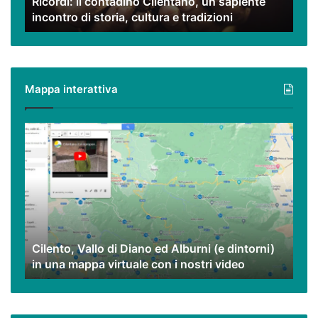
Ricordi: il contadino Cilentano, un sapiente
storia,
incontro di storia, cultura e tradizioni
cultura
e
tradizioni
Mappa interattiva
Cilento,
Vallo
di
Diano
ed
Alburni
(e
dintorni)
Cilento, Vallo di Diano ed Alburni (e dintorni)
in
in una mappa virtuale con i nostri video
una
mappa
virtuale
con