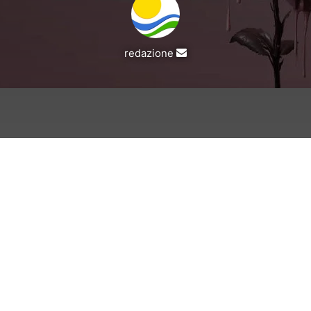
Invia
redazione
un'email