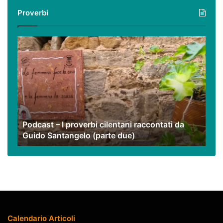
i
Proverbi
nostri
video
Podcast
–
I
proverbi
cilentani
raccontati
da
Guido
Podcast – I proverbi cilentani raccontati da
Santangelo
Guido Santangelo (parte due)
(parte
due)
Calendario Articoli