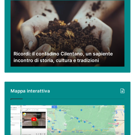
Ricordi:
il
contadino
Cilentano,
un
sapiente
incontro
di
Ricordi: il contadino Cilentano, un sapiente
storia,
incontro di storia, cultura e tradizioni
cultura
e
tradizioni
Mappa interattiva
Cilento,
Vallo
di
Diano
ed