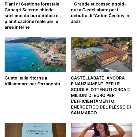
rassegna
Piani di Gestione forestale:
– Grande successo e sold-
d’avanguardia
Copagri Salerno chiede
out a Castellabate per il
Fo
snellimento burocratico e
debutto di “Anton Čechov in
Teatro
pianificazione reale per le
Jazz”
aree interne
Gusto Italia ritorna a
CASTELLABATE, ANCORA
Villammare per Ferragosto
FINANZIAMENTI PER LE
SCUOLE: OTTENUTI CIRCA 2
MILIONI DI EURO PER
L’EFFICIENTAMENTO
ENERGETICO DEL PLESSO DI
SAN MARCO