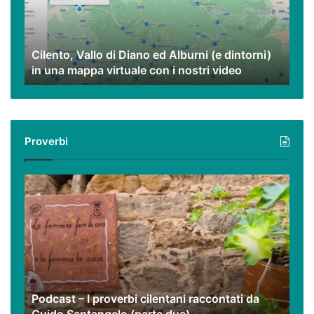
Alburni
(e
dintorni)
Cilento, Vallo di Diano ed Alburni (e dintorni)
in
in una mappa virtuale con i nostri video
una
mappa
virtuale
con
i
Proverbi
nostri
video
Podcast
–
I
proverbi
cilentani
raccontati
da
Guido
Podcast – I proverbi cilentani raccontati da
Santangelo
(parte