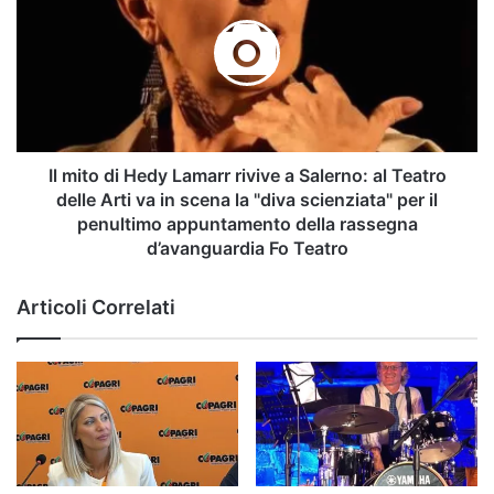
Carnevale”
di
Hedy
Lamarr
rivive
a
Salerno:
al
Teatro
Il mito di Hedy Lamarr rivive a Salerno: al Teatro
delle
delle Arti va in scena la "diva scienziata" per il
Arti
penultimo appuntamento della rassegna
va
d’avanguardia Fo Teatro
in
scena
Articoli Correlati
la
"diva
scienziata"
per
il
penultimo
appuntamento
della