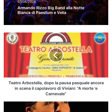
07/08/2026
Armando Rizzo Big Band alla Notte
Bianca di Paestum e Velia
Teatro
Arbostella,
dopo
la
pausa
pasquale
ancora
in
scena
il
Teatro Arbostella, dopo la pausa pasquale ancora
capolavoro
in scena il capolavoro di Viviani: “A morte 'e
di
Carnevale”
Viviani: “A
morte
Il
'e
mito