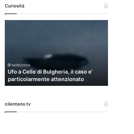
Curiosità
Ufo
a
Celle
di
Bulgheria,
il
caso
14/05/2024
e’
Ufo a Celle di Bulgheria, il caso e’
particolarmente
particolarmente attenzionato
attenzionato
cilentano.tv