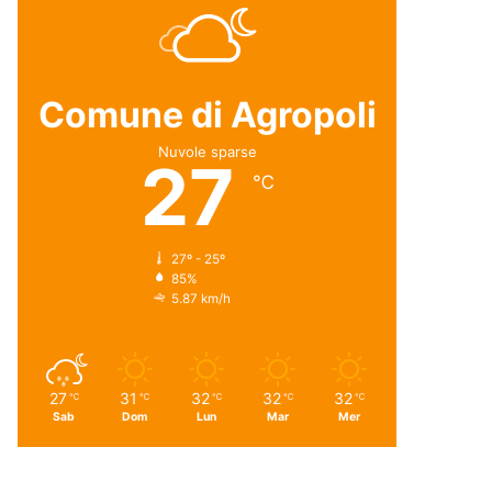
Comune di Agropoli
Nuvole sparse
27
℃
27º - 25º
85%
5.87 km/h
27
31
32
32
32
℃
℃
℃
℃
℃
Sab
Dom
Lun
Mar
Mer