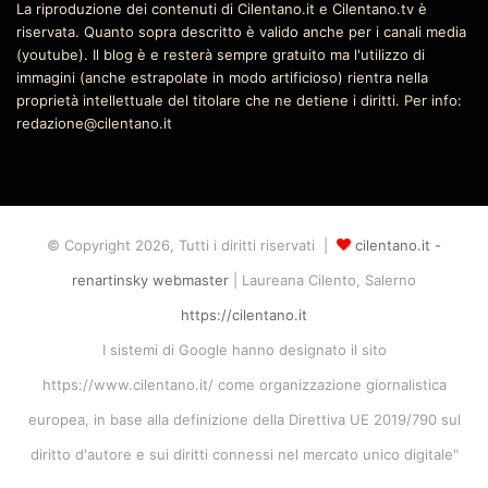
La riproduzione dei contenuti di Cilentano.it e Cilentano.tv è
riservata. Quanto sopra descritto è valido anche per i canali media
(youtube). Il blog è e resterà sempre gratuito ma l'utilizzo di
immagini (anche estrapolate in modo artificioso) rientra nella
proprietà intellettuale del titolare che ne detiene i diritti. Per info:
redazione@cilentano.it
© Copyright 2026, Tutti i diritti riservati |
cilentano.it -
renartinsky webmaster
| Laureana Cilento, Salerno
https://cilentano.it
I sistemi di Google hanno designato il sito
https://www.cilentano.it/ come organizzazione giornalistica
europea, in base alla definizione della Direttiva UE 2019/790 sul
diritto d'autore e sui diritti connessi nel mercato unico digitale"