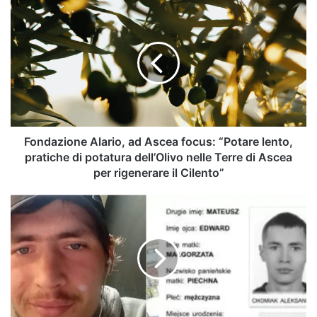
Fondazione
Alario,
ad
Ascea
focus:
“Potare
lento,
pratiche
di
potatura
Fondazione Alario, ad Ascea focus: “Potare lento,
dell’Olivo
pratiche di potatura dell’Olivo nelle Terre di Ascea
nelle
per rigenerare il Cilento”
Terre
di
Chi
Ascea
l'ha
per
visto?
rigenerare
Si
il
cerca
Cilento”
l'uomo
che
ha