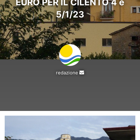
EURO PER IL CILENTO 4 e
5/1/23
Invia
redazione
un'email