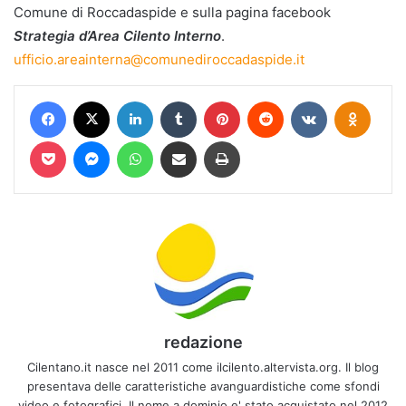
Comune di Roccadaspide e sulla pagina facebook
Strategia d’Area Cilento Interno
.
ufficio.areainterna@comunediroccadaspide.it
Facebook
X
LinkedIn
Tumblr
Pinterest
Reddit
VKontakte
Odnokl
Pocket
Messenger
WhatsApp
Condividi via mail
Stampa
redazione
Cilentano.it nasce nel 2011 come ilcilento.altervista.org. Il blog
presentava delle caratteristiche avanguardistiche come sfondi
video e fotografici. Il nome a dominio e' stato acquistato nel 2012