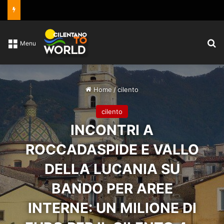
C
Menu
Home
/
cilento
cilento
INCONTRI A
ROCCADASPIDE E VALLO
DELLA LUCANIA SU
BANDO PER AREE
INTERNE: UN MILIONE DI