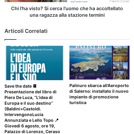
accoltellato
una
Chi l'ha visto? Si cerca l'uomo che ha accoltellato
ragazza
una ragazza alla stazione termini
alla
stazione
Articoli Correlati
termini
Palinuro sbarca all’Aeroporto
Save the date 📆
di Salerno: installato il nuovo
Presentazione del libro di
impianto di promozione
Piero De Luca, “L’idea di
turistica
Europa e il suo destino”
(Baldini+Castoldi.
IntervengonoLucia
Annunziata e Lello Topo 📍
Giovedì 6 agosto, ore 19,
Palazzo di Lorenzo, Ceraso