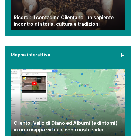
incontro
di
Ricordi: il contadino Cilentano, un sapiente
storia,
incontro di storia, cultura e tradizioni
cultura
e
tradizioni
Mappa interattiva
Cilento,
Vallo
di
Diano
ed
Alburni
(e
dintorni)
Cilento, Vallo di Diano ed Alburni (e dintorni)
in
in una mappa virtuale con i nostri video
una
mappa