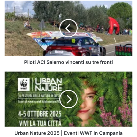
Piloti
ACI
Salerno
vincenti
su
tre
fronti
Piloti ACI Salerno vincenti su tre fronti
Urban
Nature
2025
|
Eventi
WWF
in
Campania
Urban Nature 2025 | Eventi WWF in Campania