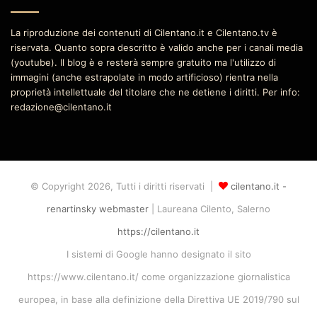
La riproduzione dei contenuti di Cilentano.it e Cilentano.tv è
riservata. Quanto sopra descritto è valido anche per i canali media
(youtube). Il blog è e resterà sempre gratuito ma l'utilizzo di
immagini (anche estrapolate in modo artificioso) rientra nella
proprietà intellettuale del titolare che ne detiene i diritti. Per info:
redazione@cilentano.it
© Copyright 2026, Tutti i diritti riservati |
cilentano.it -
renartinsky webmaster
| Laureana Cilento, Salerno
https://cilentano.it
I sistemi di Google hanno designato il sito
https://www.cilentano.it/ come organizzazione giornalistica
europea, in base alla definizione della Direttiva UE 2019/790 sul