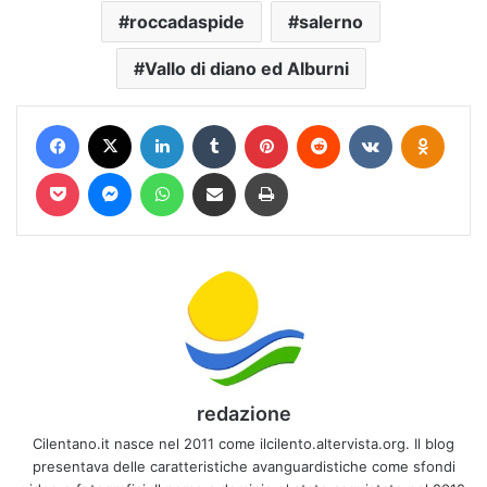
roccadaspide
salerno
Vallo di diano ed Alburni
Facebook
X
LinkedIn
Tumblr
Pinterest
Reddit
VKontakte
Odnokl
Pocket
Messenger
WhatsApp
Condividi via mail
Stampa
redazione
Cilentano.it nasce nel 2011 come ilcilento.altervista.org. Il blog
presentava delle caratteristiche avanguardistiche come sfondi