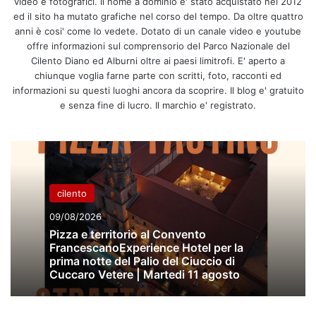
video e fotografici. Il nome a dominio e' stato acquistato nel 2012
ed il sito ha mutato grafiche nel corso del tempo. Da oltre quattro
anni è cosi' come lo vedete. Dotato di un canale video e youtube
offre informazioni sul comprensorio del Parco Nazionale del
Cilento Diano ed Alburni oltre ai paesi limitrofi. E' aperto a
chiunque voglia farne parte con scritti, foto, racconti ed
informazioni su questi luoghi ancora da scoprire. Il blog e' gratuito
e senza fine di lucro. Il marchio e' registrato.
cilento
09/08/2026
Pizza e territorio al Convento
FrancescanoExperience Hotel per la
prima notte del Palio del Ciuccio di
Cuccaro Vetere | Martedi 11 agosto