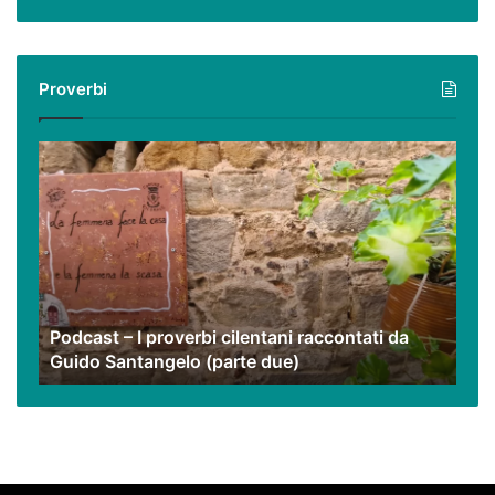
virtuale
con
i
Proverbi
nostri
video
Podcast
–
I
proverbi
cilentani
raccontati
da
Guido
Podcast – I proverbi cilentani raccontati da
Santangelo
Guido Santangelo (parte due)
(parte
due)