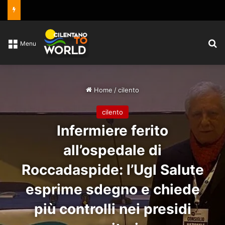
C
Menu
Home
/
cilento
cilento
Infermiere ferito
all’ospedale di
Roccadaspide: l’Ugl Salute
esprime sdegno e chiede
più controlli nei presidi