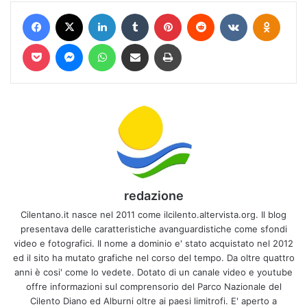
Facebook
X
LinkedIn
Tumblr
Pinterest
Reddit
VKontakte
Odnokl
Pocket
Messenger
WhatsApp
Condividi via mail
Stampa
redazione
Cilentano.it nasce nel 2011 come ilcilento.altervista.org. Il blog
presentava delle caratteristiche avanguardistiche come sfondi
video e fotografici. Il nome a dominio e' stato acquistato nel 2012
ed il sito ha mutato grafiche nel corso del tempo. Da oltre quattro
anni è cosi' come lo vedete. Dotato di un canale video e youtube
offre informazioni sul comprensorio del Parco Nazionale del
Cilento Diano ed Alburni oltre ai paesi limitrofi. E' aperto a