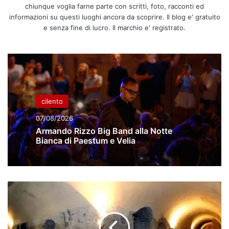
chiunque voglia farne parte con scritti, foto, racconti ed
informazioni su questi luoghi ancora da scoprire. Il blog e' gratuito
e senza fine di lucro. Il marchio e' registrato.
cilento
07/08/2026
Armando Rizzo Big Band alla Notte
Bianca di Paestum e Velia
Baronissi,
lavori
di
riqualificazione