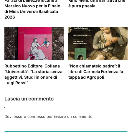
Parata di bellezze lucane a
Rino Mele: una narrativa che
Marsico Nuovo per la Finale
è pura poesia
di Miss Universe Basilicata
2026
Rubbettino Editore, Collana
“Non chiamatelo padre”: il
“Università”: “La storia senza
libro di Carmela Forlenza fa
aggettivi. Studi in onore di
tappa ad Agropoli
Luigi Rossi”
Lascia un commento
Devi essere
connesso
per inviare un commento.