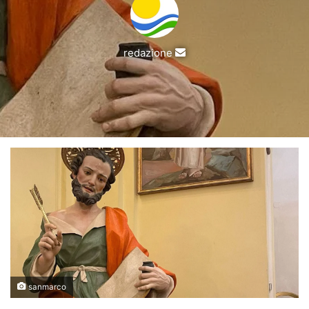
Invia
redazione
un'email
sanmarco