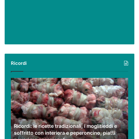
Ricordi
Ricordi:
le
ricette
tradizionali,
i
moglitieddi
e
Ricordi: le ricette tradizionali, i moglitieddi e
soffritto
soffritto con interiora e peperoncino, piatti
con