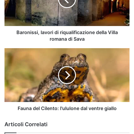
della
Villa
romana
di
Sava
Baronissi, lavori di riqualificazione della Villa
romana di Sava
Fauna
del
Cilento:
l'ululone
dal
ventre
giallo
Fauna del Cilento: l'ululone dal ventre giallo
Articoli Correlati