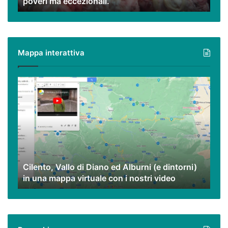
poveri ma eccezionali.
interiora
e
peperoncino,
piatti
poveri
Mappa interattiva
ma
eccezionali.
Cilento,
Vallo
di
Diano
ed
Alburni
(e
dintorni)
Cilento, Vallo di Diano ed Alburni (e dintorni)
in
in una mappa virtuale con i nostri video
una
mappa
virtuale
con
i