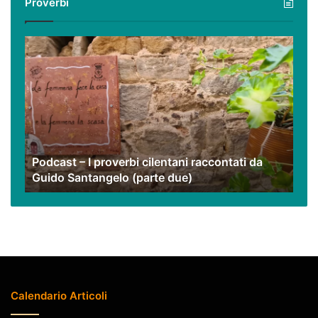
Proverbi
nostri
video
Podcast
–
I
proverbi
cilentani
raccontati
da
Guido
Podcast – I proverbi cilentani raccontati da
Santangelo
Guido Santangelo (parte due)
(parte
due)
Calendario Articoli