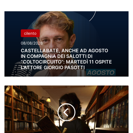
cilento
08/08/2026
CASTELLABATE, ANCHE AD AGOSTO
IN COMPAGNIA DEI SALOTTI DI
“COLTOCIRCUITO”: MARTEDÌ 11 OSPITE
L’ATTORE GIORGIO PASOTTI
Per
un
suicida
da
web
di
Bianca
Fasano