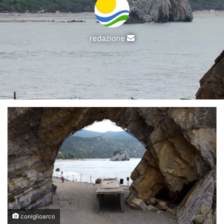
Invia
redazione
un'email
coniglioarco