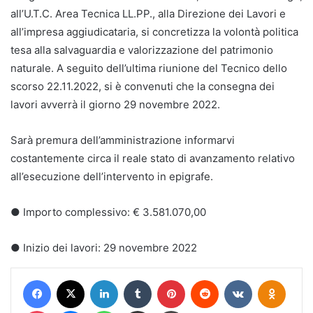
all’U.T.C. Area Tecnica LL.PP., alla Direzione dei Lavori e
all’impresa aggiudicataria, si concretizza la volontà politica
tesa alla salvaguardia e valorizzazione del patrimonio
naturale. A seguito dell’ultima riunione del Tecnico dello
scorso 22.11.2022, si è convenuti che la consegna dei
lavori avverrà il giorno 29 novembre 2022.
Sarà premura dell’amministrazione informarvi
costantemente circa il reale stato di avanzamento relativo
all’esecuzione dell’intervento in epigrafe.
● Importo complessivo: € 3.581.070,00
●
Inizio dei lavori: 29 novembre 2022
Facebook
X
LinkedIn
Tumblr
Pinterest
Reddit
VKontakte
Odnokl
Pocket
Messenger
WhatsApp
Condividi via mail
Stampa