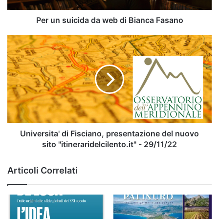
Per un suicida da web di Bianca Fasano
Universita'
di
Fisciano,
presentazione
del
nuovo
sito
"itineraridelcilento.it"
-
29/11/22
Universita' di Fisciano, presentazione del nuovo
sito "itineraridelcilento.it" - 29/11/22
Articoli Correlati