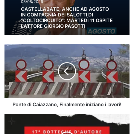
08/08/2026
CASTELLABATE, ANCHE AD AGOSTO
IN COMPAGNIA DEI SALOTTI DI
“COLTOCIRCUITO”: MARTEDÌ 11 OSPITE
L’ATTORE GIORGIO PASOTTI
Ponte
di
Caiazzano,
Finalmente
iniziano
i
lavori!
Ponte di Caiazzano, Finalmente iniziano i lavori!
Albanella,
pubblicato
il