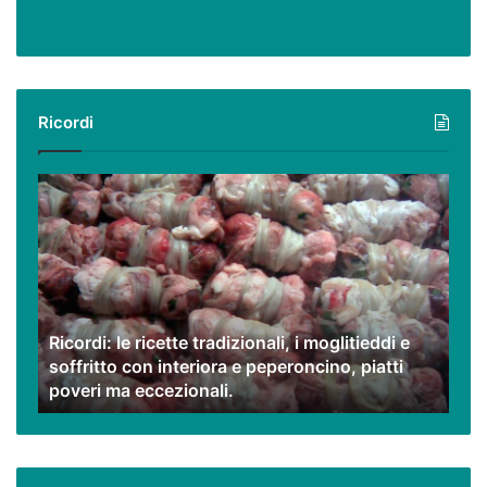
Ricordi
Ricordi:
le
ricette
tradizionali,
i
moglitieddi
e
Ricordi: le ricette tradizionali, i moglitieddi e
soffritto
soffritto con interiora e peperoncino, piatti
con
poveri ma eccezionali.
interiora
e
peperoncino,
piatti
poveri