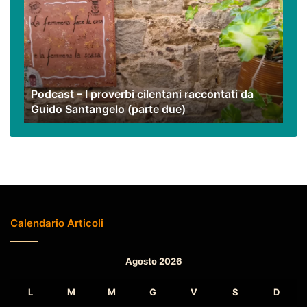
I
proverbi
cilentani
raccontati
da
Guido
Podcast – I proverbi cilentani raccontati da
Santangelo
Guido Santangelo (parte due)
(parte
due)
Calendario Articoli
Agosto 2026
L
M
M
G
V
S
D