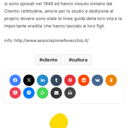
si sono sposati nel 1946 ed hanno vissuto lontano dal
Cilento: rettitudine, amore per lo studio e dedizione al
proprio dovere sono state le linee guida della loro vita e la
importante eredita´che hanno lasciato ai loro figli.
info: http://www.associazionefevecchio.it/
cilento
cultura
Facebook
X
LinkedIn
Tumblr
Pinterest
Reddit
VKontakte
Odnokl
Pocket
Messenger
WhatsApp
Condividi via mail
Stampa