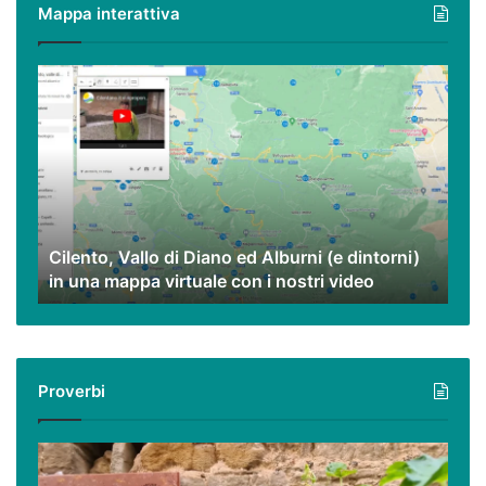
Mappa interattiva
ma
eccezionali.
Cilento,
Vallo
di
Diano
ed
Alburni
(e
dintorni)
Cilento, Vallo di Diano ed Alburni (e dintorni)
in
in una mappa virtuale con i nostri video
una
mappa
virtuale
con
i
Proverbi
nostri
video
Podcast
–