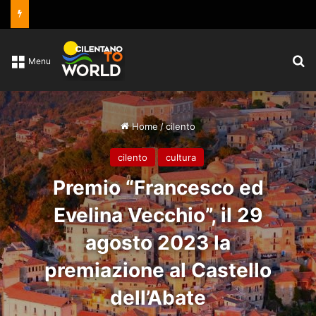
C
Menu
Home
/
cilento
cilento
cultura
Premio “Francesco ed
Evelina Vecchio”, il 29
agosto 2023 la
premiazione al Castello
dell’Abate