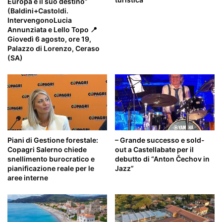
Europa e il suo destino”
(Baldini+Castoldi.
IntervengonoLucia
Annunziata e Lello Topo 📍
Giovedì 6 agosto, ore 19,
Palazzo di Lorenzo, Ceraso
(SA)
Piani di Gestione forestale:
– Grande successo e sold-
Copagri Salerno chiede
out a Castellabate per il
snellimento burocratico e
debutto di “Anton Čechov in
pianificazione reale per le
Jazz”
aree interne