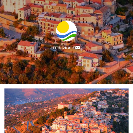
Invia
redazione
un'email