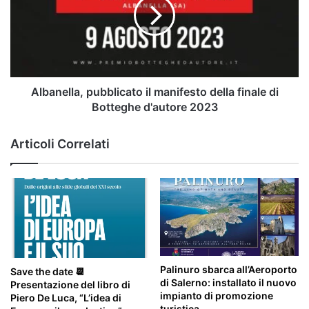
manifesto
della
finale
di
Botteghe
d'autore
2023
Albanella, pubblicato il manifesto della finale di
Botteghe d'autore 2023
Articoli Correlati
Palinuro sbarca all’Aeroporto
Save the date 📆
di Salerno: installato il nuovo
Presentazione del libro di
impianto di promozione
Piero De Luca, “L’idea di
turistica