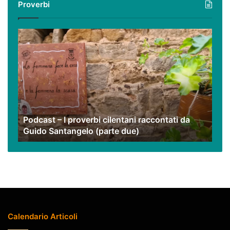
Proverbi
nostri
video
Podcast
–
I
proverbi
cilentani
raccontati
da
Guido
Podcast – I proverbi cilentani raccontati da
Santangelo
Guido Santangelo (parte due)
(parte
due)
Calendario Articoli