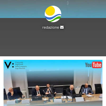
Invia
redazione
un'email