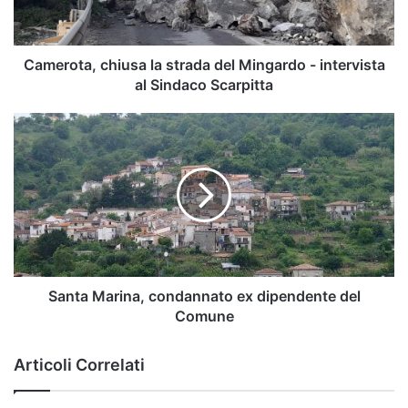
-
intervista
al
Sindaco
Camerota, chiusa la strada del Mingardo - intervista
Scarpitta
al Sindaco Scarpitta
Santa
Marina,
condannato
ex
dipendente
del
Comune
Santa Marina, condannato ex dipendente del
Comune
Articoli Correlati