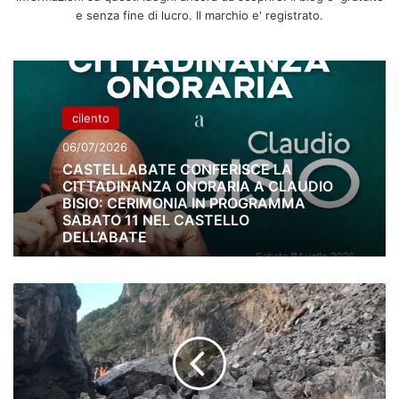
e senza fine di lucro. Il marchio e' registrato.
cilento
06/07/2026
CASTELLABATE CONFERISCE LA
CITTADINANZA ONORARIA A CLAUDIO
BISIO: CERIMONIA IN PROGRAMMA
SABATO 11 NEL CASTELLO
DELL’ABATE
Camerota,
chiusa
la
strada
del
Mingardo