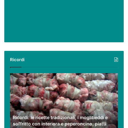
Ricordi
Ricordi:
le
ricette
tradizionali,
i
moglitieddi
e
Ricordi: le ricette tradizionali, i moglitieddi e
soffritto
soffritto con interiora e peperoncino, piatti
con