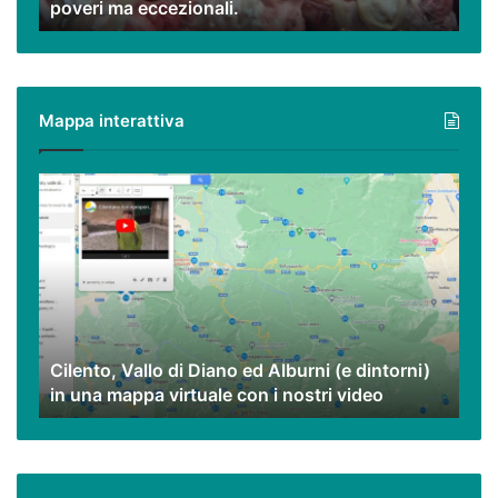
poveri ma eccezionali.
interiora
e
peperoncino,
piatti
poveri
Mappa interattiva
ma
eccezionali.
Cilento,
Vallo
di
Diano
ed
Alburni
(e
dintorni)
Cilento, Vallo di Diano ed Alburni (e dintorni)
in
in una mappa virtuale con i nostri video
una
mappa
virtuale
con
i