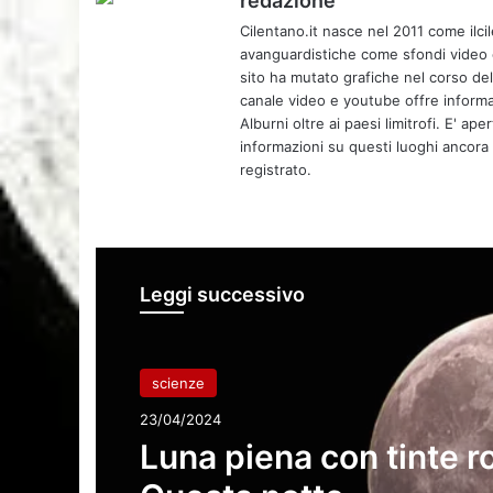
redazione
Cilentano.it nasce nel 2011 come ilcil
avanguardistiche come sfondi video e 
sito ha mutato grafiche nel corso de
canale video e youtube offre informa
Alburni oltre ai paesi limitrofi. E' ap
informazioni su questi luoghi ancora d
registrato.
Leggi successivo
scienze
23/04/2024
Luna piena con tinte r