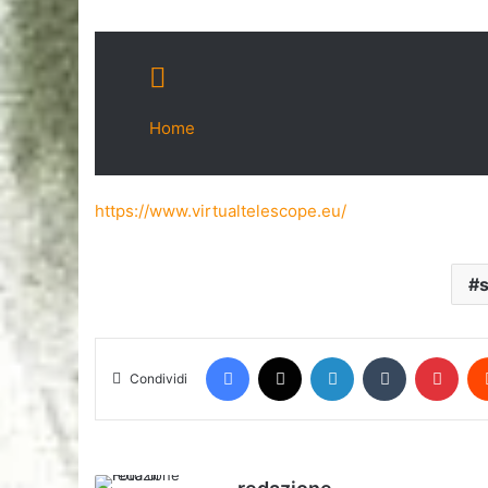
Home
https://www.virtualtelescope.eu/
Facebook
X
LinkedIn
Tumblr
Pint
Condividi