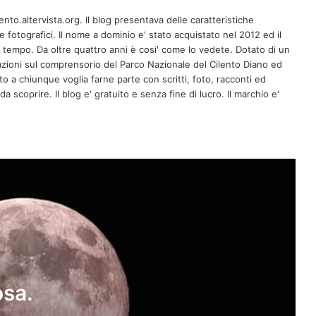
ento.altervista.org. Il blog presentava delle caratteristiche
fotografici. Il nome a dominio e' stato acquistato nel 2012 ed il
l tempo. Da oltre quattro anni è cosi' come lo vedete. Dotato di un
zioni sul comprensorio del Parco Nazionale del Cilento Diano ed
erto a chiunque voglia farne parte con scritti, foto, racconti ed
a scoprire. Il blog e' gratuito e senza fine di lucro. Il marchio e'
Luna piena con tinte rosa. Questa
notte
Per gli appassionati di stelle: le Liridi e
le Aquaridi, quando vederle
10 novembre, si festeggia la Giornata
Mondiale della Scienza per la Pace e
lo Sviluppo
osa.