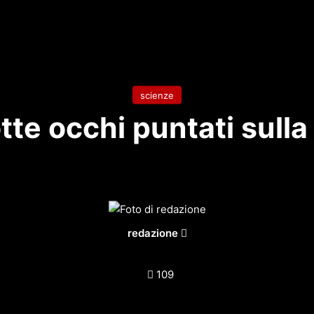
scienze
te occhi puntati sull
Invia
redazione
un'email
109