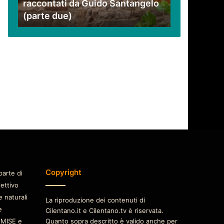
raccontati da Guido Santangelo
Santangelo
(parte due)
(parte
due)
Copyright
parte di
iettivo
e naturali
La riproduzione dei contenuti di
è
Cilentano.it e Cilentano.tv è riservata.
 MISE e
Quanto sopra descritto è valido anche per