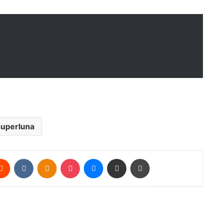
superluna
erest
Reddit
VKontakte
Odnoklassniki
Pocket
Messenger
Condividi via mail
Stampa