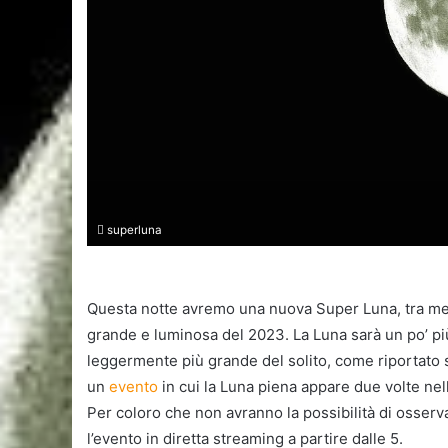
superluna
Questa notte avremo una nuova Super Luna, tra mer
grande e luminosa del 2023. La Luna sarà un po’ più 
leggermente più grande del solito, come riportato su
un
evento
in cui la Luna piena appare due volte nel
Per coloro che non avranno la possibilità di osserv
l’evento in diretta streaming a partire dalle 5.