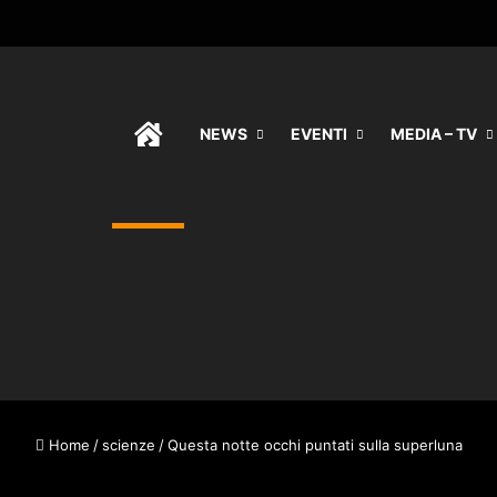
HOME
NEWS
EVENTI
MEDIA – TV
Home
/
scienze
/
Questa notte occhi puntati sulla superluna