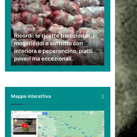
Ricordi:
le
ricette
tradizionali,
i
12/11/2023
moglitieddi
Ricordi: le ricette tradizionali, i
e
moglitieddi e soffritto con
soffritto
interiora e peperoncino, piatti
con
poveri ma eccezionali.
interiora
e
peperoncino,
piatti
poveri
ma
Mappa interattiva
eccezionali.
Cilento,
Vallo
di
Diano