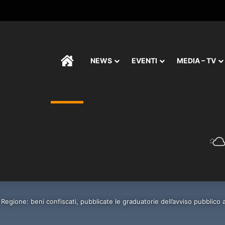
HOME
NEWS
EVENTI
MEDIA – TV
Regione: beni confiscati, pubblicate le graduatorie dell’avviso pubblico