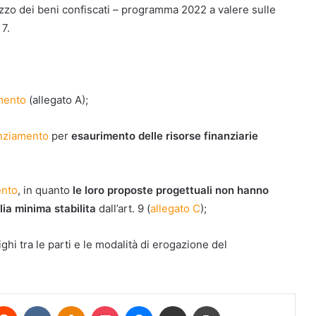
lizzo dei beni confiscati – programma 2022 a valere sulle
 7.
mento
(allegato A);
anziamento
per
esaurimento delle risorse finanziarie
ento
, in quanto
le loro proposte progettuali non hanno
ia minima stabilita
dall’art. 9 (
allegato C
);
ighi tra le parti e le modalità di erogazione del
terest
Reddit
VKontakte
Odnoklassniki
Pocket
Messenger
Condividi via mail
Stampa