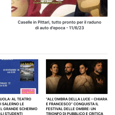
Venerdì 31 luglio: Osteria Pupetto
il
(Cava de’ Tirreni) riunisce creator e
raduno
stampa campana
di
auto
Caselle in Pittari, tutto pronto per il raduno
d'epoca
di auto d'epoca - 11/6/23
-
11/6/23
UOLA: AL TEATRO
“ALL’OMBRA DELLA LUCE – CHIARA
DI SALERNO LE
E FRANCESCO” CONQUISTA IL
EL GRANDE SCHERMO
FESTIVAL DELLE OMBRE: UN
LI STUDENTI
TRIONFO DI PUBBLICO E CRITICA