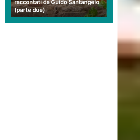
raccontati da Guido Santangelo
Santangelo
(parte due)
(parte
due)