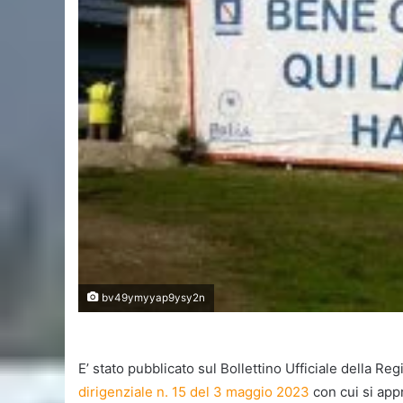
bv49ymyyap9ysy2n
E’ stato pubblicato sul Bollettino Ufficiale della R
dirigenziale n. 15 del 3 maggio 2023
con cui si appr