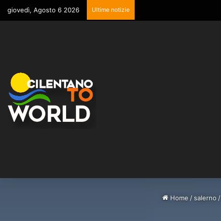
giovedì, Agosto 6 2026
Ultime notizie
Home
/
salerno
/