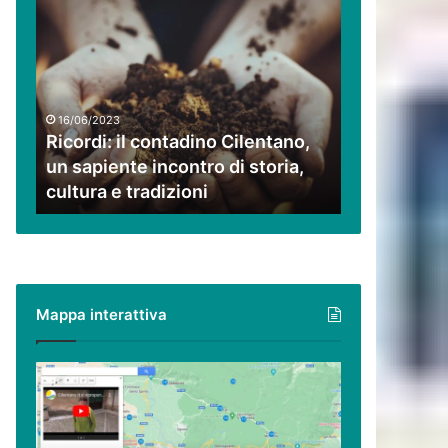
Ricordi:
il
contadino
Cilentano,
un
sapiente
16/06/2023
incontro
Ricordi: il contadino Cilentano,
di
un sapiente incontro di storia,
storia,
cultura e tradizioni
cultura
e
tradizioni
Mappa interattiva
Cilento,
Vallo
di
Diano