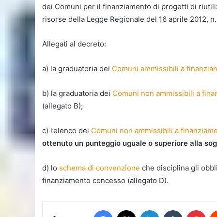
dei Comuni per il finanziamento di progetti di riuti
risorse della Legge Regionale del 16 aprile 2012, n.
Allegati al decreto:
a) la graduatoria dei
Comuni ammissibili a finanzia
b) la graduatoria dei
Comuni non ammissibili a fin
(allegato B);
c) l’elenco dei
Comuni non ammissibili a finanziam
ottenuto un punteggio uguale o superiore alla sogl
d) lo
schema di convenzione
che disciplina gli obbl
finanziamento concesso (allegato D).
Facebook
X
LinkedIn
Tumblr
Pin