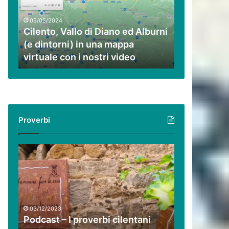
ed
Alburni
05/05/2024
(e
Cilento, Vallo di Diano ed Alburni
dintorni)
(e dintorni) in una mappa
in
virtuale con i nostri video
una
mappa
virtuale
con
i
nostri
Proverbi
video
Podcast
–
I
proverbi
cilentani
raccontati
03/12/2023
da
Podcast – I proverbi cilentani
Guido