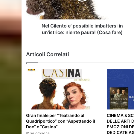
un'istrice:
niente
paura!
(Cosa
Nel Cilento e' possibile imbattersi in
fare)
un'istrice: niente paura! (Cosa fare)
Articoli Correlati
Gran finale per “Teatrando al
CINEMA & SC
Quadriportico” con “Aspettando il
DELLE ARTI 
Doc” e “Casina”
EMOZIONI D
DEDICATE AG
28/07/2026