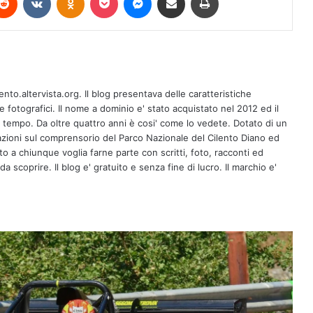
Salite e slalom, protagonisti i piloti ACI
Salerno
ento.altervista.org. Il blog presentava delle caratteristiche
fotografici. Il nome a dominio e' stato acquistato nel 2012 ed il
l tempo. Da oltre quattro anni è cosi' come lo vedete. Dotato di un
zioni sul comprensorio del Parco Nazionale del Cilento Diano ed
Premio Fabula 2026, il manifesto della
XVI edizione: “Fuori dal mondo” è il
erto a chiunque voglia farne parte con scritti, foto, racconti ed
tema dell’anno
a scoprire. Il blog e' gratuito e senza fine di lucro. Il marchio e'
Agosto da vivere al Ke’e Beach:
spettacoli, musica e gusto a
Pontecagnano Faiano
L’Art Camp all’HUB della Creatività e
della Comunicazione di Arbostella