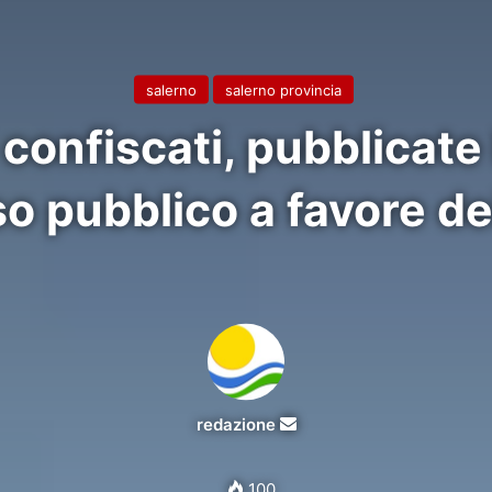
salerno
salerno provincia
confiscati, pubblicate
iso pubblico a favore d
Invia
redazione
un'email
100