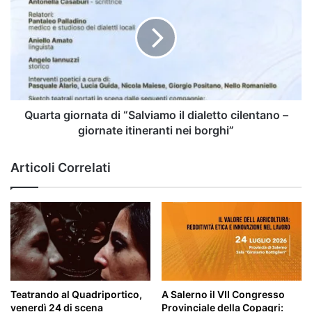
V
di
e
“Salviamo
la
il
Frittata
dialetto
delle
cilentano
Mille
–
Uova”:
giornate
“Faremo
itineranti
Quarta giornata di “Salviamo il dialetto cilentano –
una
nei
giornate itineranti nei borghi”
grande
borghi”
festa!”
Articoli Correlati
Teatrando al Quadriportico,
A Salerno il VII Congresso
venerdì 24 di scena
Provinciale della Copagri: