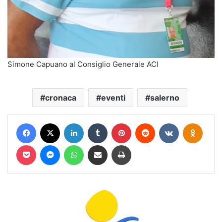
Simone Capuano al Consiglio Generale ACI
cronaca
eventi
salerno
Facebook
X
LinkedIn
Tumblr
Pinterest
Reddit
VKontakte
Odnokl
Pocket
Messenger
WhatsApp
Condividi via mail
Stampa