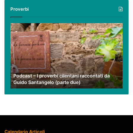
i
Proverbi
nostri
video
Podcast
–
I
proverbi
cilentani
raccontati
da
Guido
Podcast – I proverbi cilentani raccontati da
Santangelo
Guido Santangelo (parte due)
(parte
due)
Calendario Articoli