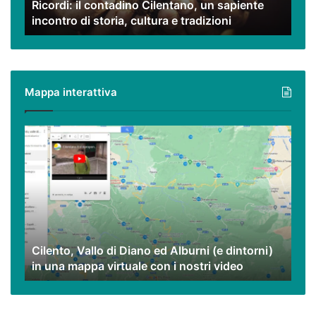
Ricordi: il contadino Cilentano, un sapiente
storia,
incontro di storia, cultura e tradizioni
cultura
e
tradizioni
Mappa interattiva
Cilento,
Vallo
di
Diano
ed
Alburni
(e
dintorni)
Cilento, Vallo di Diano ed Alburni (e dintorni)
in
in una mappa virtuale con i nostri video
una
mappa
virtuale
con