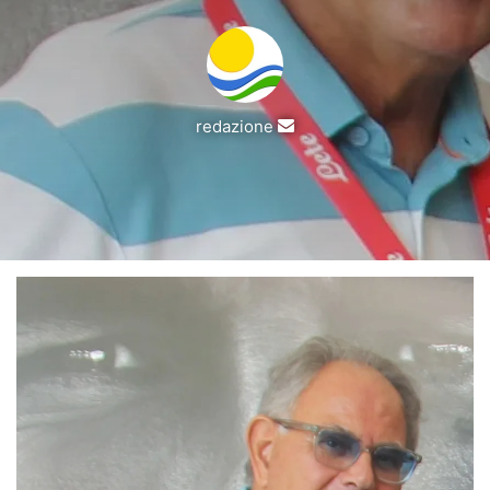
Invia
redazione
un'email