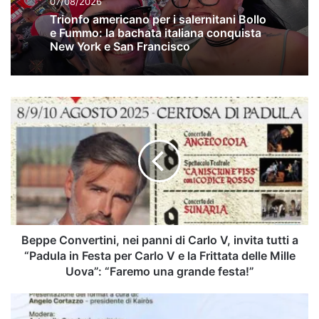
07/08/2026
Trionfo americano per i salernitani Bollo
e Fummo: la bachata italiana conquista
New York e San Francisco
Beppe
Convertini,
nei
panni
di
Carlo
V,
invita
tutti
a
Beppe Convertini, nei panni di Carlo V, invita tutti a
“Padula
“Padula in Festa per Carlo V e la Frittata delle Mille
in
Uova”: “Faremo una grande festa!”
Festa
per
Quarta
Carlo
giornata