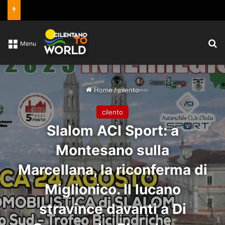
C
Menu
Home
/
cilento
cilento
Slalom ACI Sport: a
Montesano sulla
Marcellana, la riconferma di
Miglionico. Il lucano
stravince davanti a Di