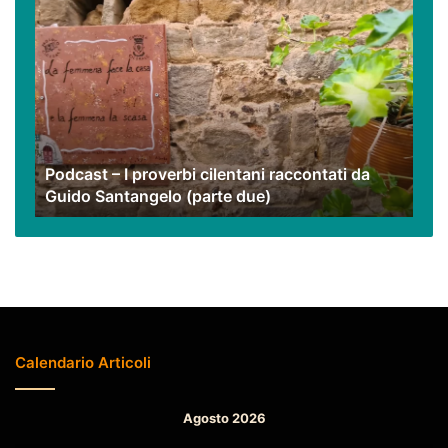
Podcast
–
I
proverbi
cilentani
raccontati
da
Guido
Podcast – I proverbi cilentani raccontati da
Santangelo
Guido Santangelo (parte due)
(parte
due)
Calendario Articoli
Agosto 2026