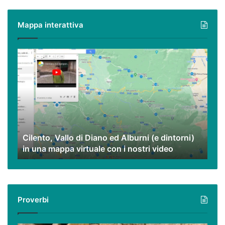
piatti
poveri
Mappa interattiva
ma
eccezionali.
Cilento,
Vallo
di
Diano
ed
Alburni
(e
dintorni)
Cilento, Vallo di Diano ed Alburni (e dintorni)
in
in una mappa virtuale con i nostri video
una
mappa
virtuale
con
i
Proverbi
nostri
video