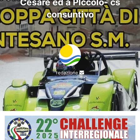
Cesare ed a PIccolo- cs
consuntivo
Invia
redazione
un'email