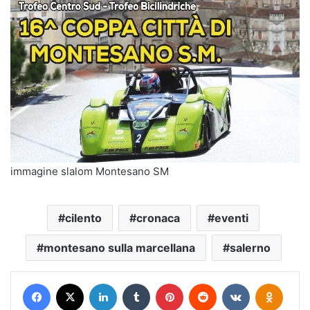
immagine slalom Montesano SM
cilento
cronaca
eventi
montesano sulla marcellana
salerno
Facebook
X
LinkedIn
Tumblr
Pinterest
Reddit
VKontakte
Odnokl