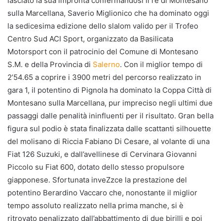
lasciato la sua impronta confermandosi il re di Montesano
sulla Marcellana, Saverio Miglionico che ha dominato oggi
la sedicesima edizione dello slalom valido per il Trofeo
Centro Sud ACI Sport, organizzato da Basilicata
Motorsport con il patrocinio del Comune di Montesano
S.M. e della Provincia di
Salerno
. Con il miglior tempo di
2’54.65 a coprire i 3900 metri del percorso realizzato in
gara 1, il potentino di Pignola ha dominato la Coppa Città di
Montesano sulla Marcellana, pur impreciso negli ultimi due
passaggi dalle penalità ininfluenti per il risultato. Gran bella
figura sul podio è stata finalizzata dalle scattanti silhouette
del molisano di Riccia Fabiano Di Cesare, al volante di una
Fiat 126 Suzuki, e dall’avellinese di Cervinara Giovanni
Piccolo su Fiat 600, dotato dello stesso propulsore
giapponese. Sfortunata inveZzce la prestazione del
potentino Berardino Vaccaro che, nonostante il miglior
tempo assoluto realizzato nella prima manche, si è
ritrovato penalizzato dall’abbattimento di due birilli e poi