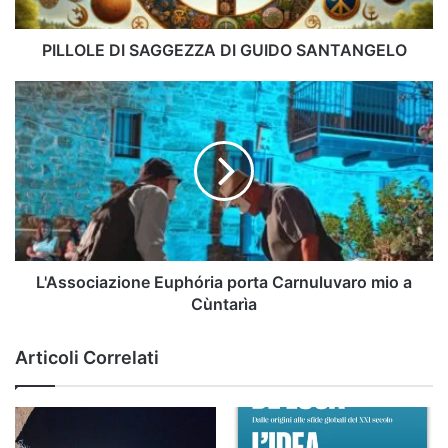
PILLOLE DI SAGGEZZA DI GUIDO SANTANGELO
L'Associazione
Euphória
porta
Carnuluvaro
mio
a
Cùntarìa
L'Associazione Euphória porta Carnuluvaro mio a
Cùntarìa
Articoli Correlati