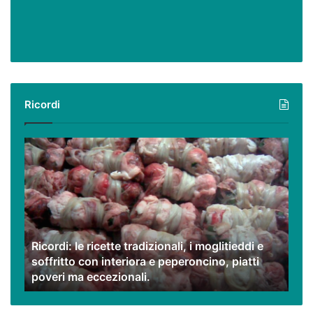
Ricordi
Ricordi:
le
ricette
tradizionali,
i
moglitieddi
e
Ricordi: le ricette tradizionali, i moglitieddi e
soffritto
soffritto con interiora e peperoncino, piatti
con
poveri ma eccezionali.
interiora
e
peperoncino,