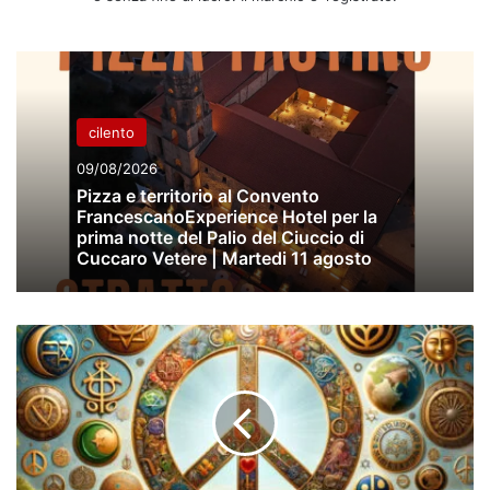
cilento
09/08/2026
Pizza e territorio al Convento
FrancescanoExperience Hotel per la
prima notte del Palio del Ciuccio di
Cuccaro Vetere | Martedi 11 agosto
PILLOLE
DI
SAGGEZZA
DI
GUIDO
SANTANGELO