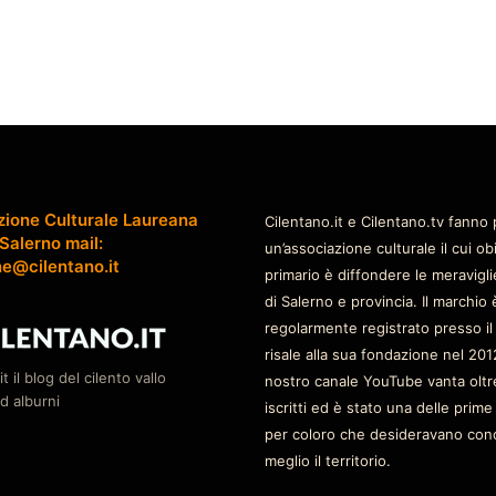
zione Culturale Laureana
Cilentano.it e Cilentano.tv fanno 
 Salerno mail:
un’associazione culturale il cui ob
ne@cilentano.it
primario è diffondere le meravigli
di Salerno e provincia. Il marchio 
regolarmente registrato presso il
risale alla sua fondazione nel 2012
it il blog del cilento vallo
nostro canale YouTube vanta oltr
d alburni
iscritti ed è stato una delle prime
per coloro che desideravano con
meglio il territorio.