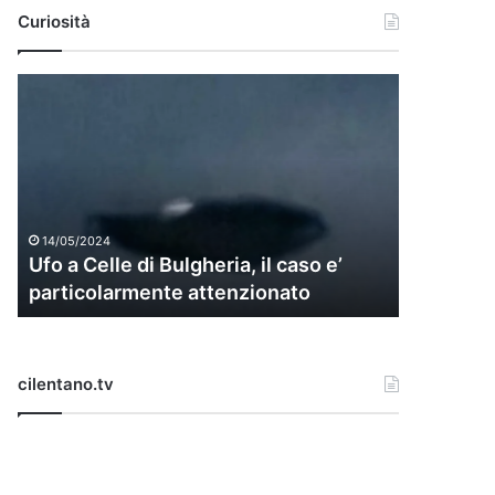
Curiosità
U
f
o
a
C
e
l
14/05/2024
l
Ufo a Celle di Bulgheria, il caso e’
e
particolarmente attenzionato
d
i
B
u
cilentano.tv
l
g
h
e
r