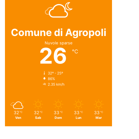
Comune di Agropoli
Nuvole sparse
26
℃
32º - 25º
86%
2.35 km/h
32
32
33
33
33
℃
℃
℃
℃
℃
Ven
Sab
Dom
Lun
Mar