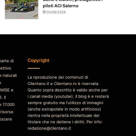
piloti ACI Salerno
05/08/2026
Copyright
parte di
iettivo
e naturali
La riproduzione dei contenuti di
è
Cilentano.it e Cilentano.tv è riservata.
 MISE e
Quanto sopra descritto è valido anche per
i canali media (youtube). Il blog è e resterà
. Il
sempre gratuito ma l'utilizzo di immagini
e 17.000
(anche estrapolate in modo artificioso)
 risorse
rientra nella proprietà intellettuale del
oscere
titolare che ne detiene i diritti. Per info:
redazione@cilentano.it