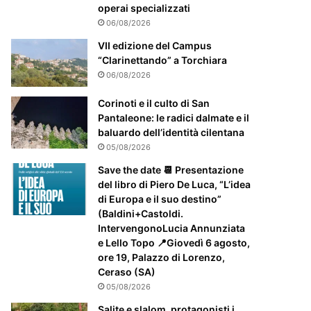
m
operai specializzati
e
06/08/2026
n
t
VII edizione del Campus
e
“Clarinettando” a Torchiara
a
06/08/2026
t
t
Corinoti e il culto di San
e
Pantaleone: le radici dalmate e il
n
baluardo dell’identità cilentana
z
05/08/2026
i
Save the date 📆 Presentazione
o
del libro di Piero De Luca, “L’idea
n
di Europa e il suo destino”
a
(Baldini+Castoldi.
t
IntervengonoLucia Annunziata
o
e Lello Topo 📍Giovedì 6 agosto,
ore 19, Palazzo di Lorenzo,
Ceraso (SA)
05/08/2026
Salite e slalom, protagonisti i