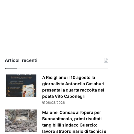
i
a
,
i
l
c
a
s
o
e
Articoli recenti
’
p
A Ricigliano il 10 agosto la
a
giornalista Antonella Casaburi
r
presenta la quarta raccolta del
t
poeta Vito Caponegri
i
c
06/08/2026
o
Maione: Consac all’opera per
l
Buonabitacolo, primi risultati
a
tangibiliIl sindaco Guercio:
r
lavoro straordinario di tecnici e