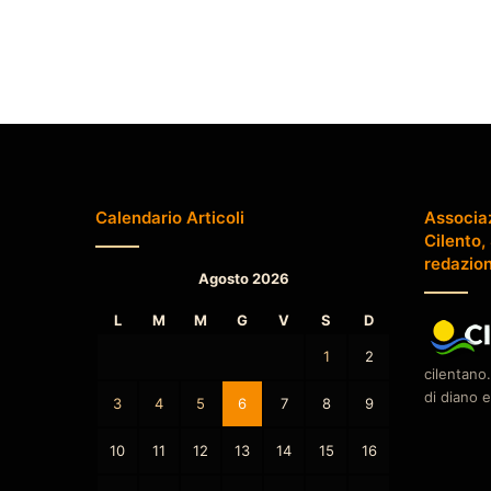
Calendario Articoli
Associa
Cilento,
redazio
Agosto 2026
L
M
M
G
V
S
D
1
2
cilentano.
di diano e
3
4
5
6
7
8
9
10
11
12
13
14
15
16