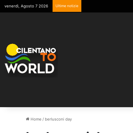
venerdì, Agosto 7 2026
Ultime notizie
Home
/
berlusconi day