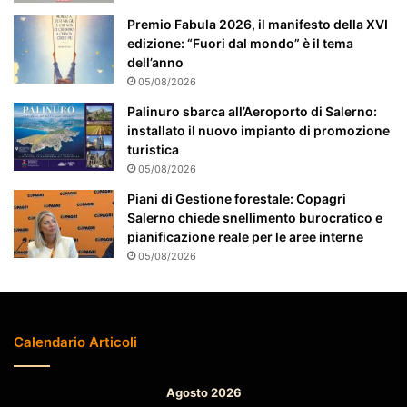
t
Premio Fabula 2026, il manifesto della XVI
e
edizione: “Fuori dal mondo” è il tema
n
dell’anno
z
05/08/2026
i
Palinuro sbarca all’Aeroporto di Salerno:
o
installato il nuovo impianto di promozione
n
turistica
a
t
05/08/2026
o
Piani di Gestione forestale: Copagri
Salerno chiede snellimento burocratico e
pianificazione reale per le aree interne
05/08/2026
Calendario Articoli
Agosto 2026