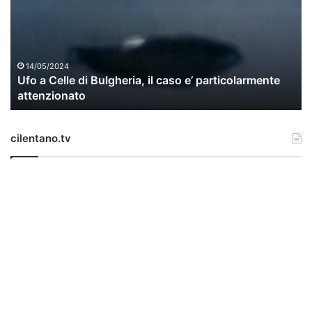
a
C
e
l
l
14/05/2024
Ufo a Celle di Bulgheria, il caso e’ particolarmente
e
attenzionato
d
i
B
cilentano.tv
u
l
g
h
e
r
i
a
,
i
l
c