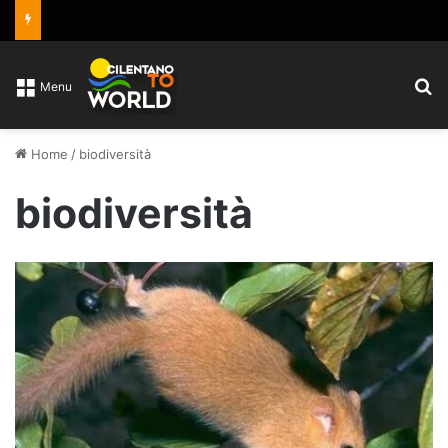
C
Menu
Home
/
biodiversità
biodiversità