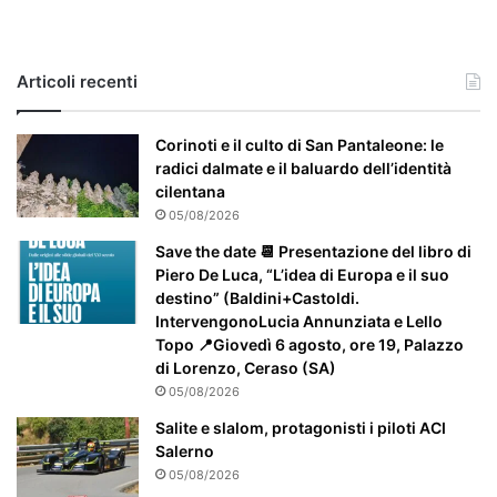
a
s
o
e
Articoli recenti
’
p
a
Corinoti e il culto di San Pantaleone: le
r
radici dalmate e il baluardo dell’identità
t
cilentana
i
05/08/2026
c
Save the date 📆 Presentazione del libro di
o
Piero De Luca, “L’idea di Europa e il suo
l
destino” (Baldini+Castoldi.
a
IntervengonoLucia Annunziata e Lello
r
Topo 📍Giovedì 6 agosto, ore 19, Palazzo
m
di Lorenzo, Ceraso (SA)
e
05/08/2026
n
t
Salite e slalom, protagonisti i piloti ACI
e
Salerno
a
05/08/2026
t