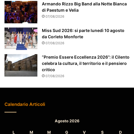
Armando Rizzo Big Band alla Notte Bianca
t
di Paestum e Velia
e
07/08/2026
n
z
Miss Sud 2026: si parte lunedì 10 agosto
i
da Corleto Monforte
o
n
07/08/2026
a
t
“Premio Essere Eccellenza 2026”: il Cilento
o
celebra la cultura, il territorio e il pensiero
critico
07/08/2026
Calendario Articoli
Agosto 2026
L
M
M
G
V
S
D