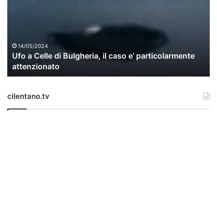
a
C
e
l
l
14/05/2024
Ufo a Celle di Bulgheria, il caso e’ particolarmente
e
attenzionato
d
i
B
cilentano.tv
u
l
g
h
e
r
i
a
,
i
l
c