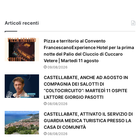
a
s
o
e
Articoli recenti
’
p
a
Pizza e territorio al Convento
r
FrancescanoExperience Hotel per la prima
t
notte del Palio del Ciuccio di Cuccaro
i
Vetere | Martedi 11 agosto
c
09/08/2026
o
CASTELLABATE, ANCHE AD AGOSTO IN
l
COMPAGNIA DEI SALOTTI DI
a
“COLTOCIRCUITO”: MARTEDÌ 11 OSPITE
r
L’ATTORE GIORGIO PASOTTI
m
08/08/2026
e
n
CASTELLABATE, ATTIVATO IL SERVIZIO DI
t
GUARDIA MEDICA TURISTICA PRESSO LA
e
CASA DI COMUNITÀ
a
08/08/2026
t