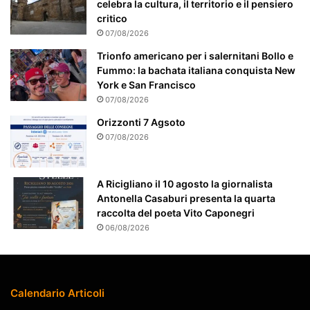
celebra la cultura, il territorio e il pensiero
e
critico
n
07/08/2026
t
e
Trionfo americano per i salernitani Bollo e
a
Fummo: la bachata italiana conquista New
t
York e San Francisco
t
07/08/2026
e
Orizzonti 7 Agsoto
n
07/08/2026
z
i
o
A Ricigliano il 10 agosto la giornalista
n
Antonella Casaburi presenta la quarta
a
raccolta del poeta Vito Caponegri
t
06/08/2026
o
Calendario Articoli