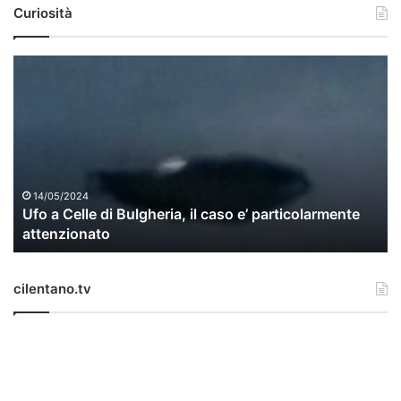
Curiosità
U
f
o
a
C
e
l
l
14/05/2024
Ufo a Celle di Bulgheria, il caso e’ particolarmente
e
attenzionato
d
i
B
cilentano.tv
u
l
g
h
e
r