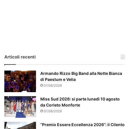
i
a
,
i
l
c
a
s
o
e
Articoli recenti
’
p
a
Armando Rizzo Big Band alla Notte Bianca
r
di Paestum e Velia
t
07/08/2026
i
c
Miss Sud 2026: si parte lunedì 10 agosto
o
da Corleto Monforte
l
07/08/2026
a
r
“Premio Essere Eccellenza 2026”: il Cilento
m