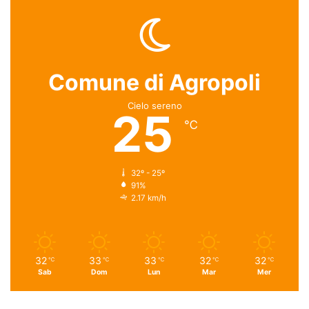
Comune di Agropoli
Cielo sereno
25
℃
32º - 25º
91%
2.17 km/h
32
33
33
32
32
℃
℃
℃
℃
℃
Sab
Dom
Lun
Mar
Mer