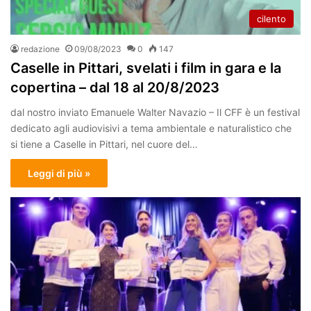
cilento
redazione
09/08/2023
0
147
Caselle in Pittari, svelati i film in gara e la
copertina – dal 18 al 20/8/2023
dal nostro inviato Emanuele Walter Navazio – Il CFF è un festival
dedicato agli audiovisivi a tema ambientale e naturalistico che
si tiene a Caselle in Pittari, nel cuore del…
Leggi di più »