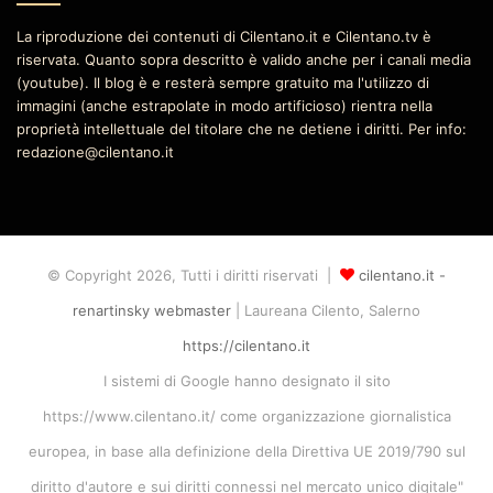
La riproduzione dei contenuti di Cilentano.it e Cilentano.tv è
riservata. Quanto sopra descritto è valido anche per i canali media
(youtube). Il blog è e resterà sempre gratuito ma l'utilizzo di
immagini (anche estrapolate in modo artificioso) rientra nella
proprietà intellettuale del titolare che ne detiene i diritti. Per info:
redazione@cilentano.it
© Copyright 2026, Tutti i diritti riservati |
cilentano.it -
renartinsky webmaster
| Laureana Cilento, Salerno
https://cilentano.it
I sistemi di Google hanno designato il sito
https://www.cilentano.it/ come organizzazione giornalistica
europea, in base alla definizione della Direttiva UE 2019/790 sul
diritto d'autore e sui diritti connessi nel mercato unico digitale"