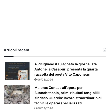
i
a
,
i
l
c
a
s
o
e
Articoli recenti
’
p
a
A Ricigliano il 10 agosto la giornalista
r
Antonella Casaburi presenta la quarta
t
raccolta del poeta Vito Caponegri
i
06/08/2026
c
Maione: Consac all’opera per
o
Buonabitacolo, primi risultati tangibiliIl
l
sindaco Guercio: lavoro straordinario di
a
tecnici e operai specializzati
r
06/08/2026