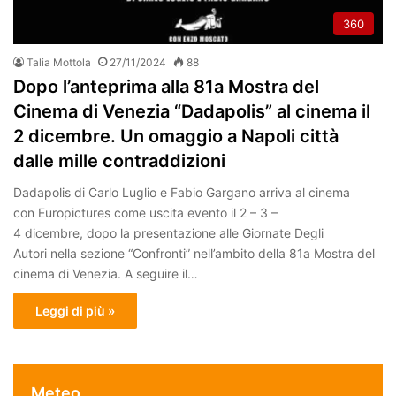
360
Talia Mottola
27/11/2024
88
Dopo l’anteprima alla 81a Mostra del
Cinema di Venezia “Dadapolis” al cinema il
2 dicembre. Un omaggio a Napoli città
dalle mille contraddizioni
Dadapolis di Carlo Luglio e Fabio Gargano arriva al cinema
con Europictures come uscita evento il 2 – 3 –
4 dicembre, dopo la presentazione alle Giornate Degli
Autori nella sezione “Confronti” nell’ambito della 81a Mostra del
cinema di Venezia. A seguire il…
Leggi di più »
Meteo