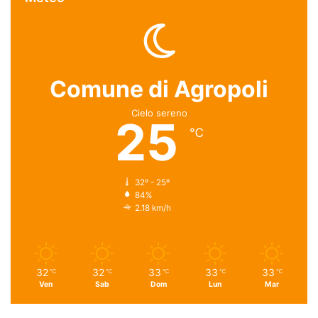
Comune di Agropoli
Cielo sereno
25
℃
32º - 25º
84%
2.18 km/h
32
32
33
33
33
℃
℃
℃
℃
℃
Ven
Sab
Dom
Lun
Mar