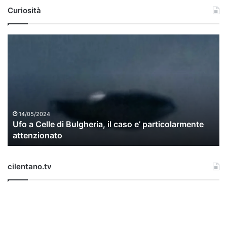
Curiosità
U
f
o
a
C
e
l
l
14/05/2024
Ufo a Celle di Bulgheria, il caso e’ particolarmente
e
attenzionato
d
i
B
cilentano.tv
u
l
g
h
e
r