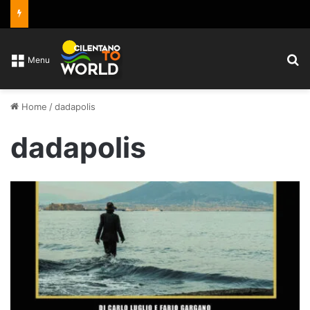
C
Menu
Home
/
dadapolis
dadapolis