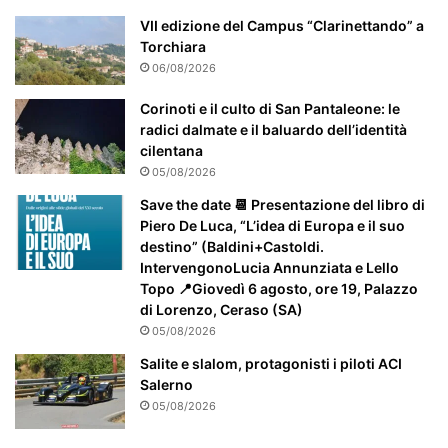
m
e
VII edizione del Campus “Clarinettando” a
n
Torchiara
t
06/08/2026
e
a
Corinoti e il culto di San Pantaleone: le
t
radici dalmate e il baluardo dell’identità
t
cilentana
e
05/08/2026
n
Save the date 📆 Presentazione del libro di
z
Piero De Luca, “L’idea di Europa e il suo
i
destino” (Baldini+Castoldi.
o
IntervengonoLucia Annunziata e Lello
n
Topo 📍Giovedì 6 agosto, ore 19, Palazzo
a
di Lorenzo, Ceraso (SA)
t
05/08/2026
o
Salite e slalom, protagonisti i piloti ACI
Salerno
05/08/2026