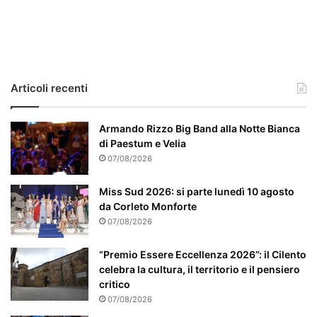
l
c
a
s
o
e
Articoli recenti
’
p
a
Armando Rizzo Big Band alla Notte Bianca
r
di Paestum e Velia
t
07/08/2026
i
c
Miss Sud 2026: si parte lunedì 10 agosto
o
da Corleto Monforte
l
07/08/2026
a
r
“Premio Essere Eccellenza 2026”: il Cilento
m
celebra la cultura, il territorio e il pensiero
e
critico
n
07/08/2026
t