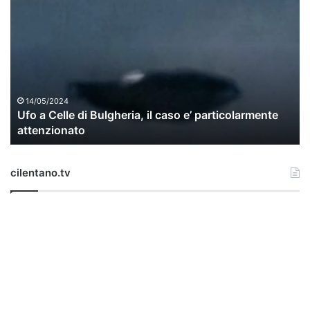
f
o
a
C
e
l
l
14/05/2024
Ufo a Celle di Bulgheria, il caso e’ particolarmente
e
attenzionato
d
i
B
cilentano.tv
u
l
g
h
e
r
i
a
,
i