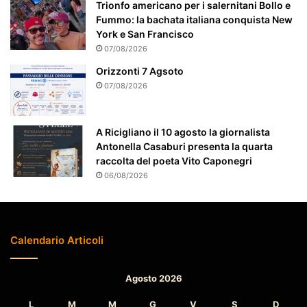
e
Trionfo americano per i salernitani Bollo e
a
Fummo: la bachata italiana conquista New
t
York e San Francisco
t
07/08/2026
e
Orizzonti 7 Agsoto
n
07/08/2026
z
i
o
A Ricigliano il 10 agosto la giornalista
n
Antonella Casaburi presenta la quarta
a
raccolta del poeta Vito Caponegri
t
06/08/2026
o
Calendario Articoli
Agosto 2026
L
M
M
G
V
S
D