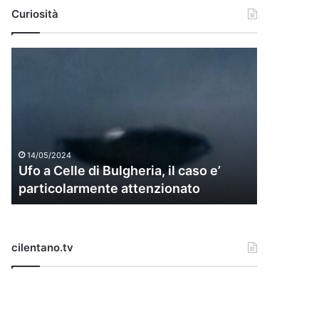
Curiosità
U
f
o
a
C
e
l
14/05/2024
l
Ufo a Celle di Bulgheria, il caso e’
e
particolarmente attenzionato
d
i
B
u
cilentano.tv
l
g
h
e
r