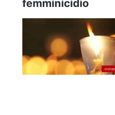
femminicidio
crona