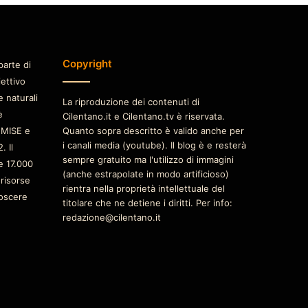
Copyright
parte di
iettivo
e naturali
La riproduzione dei contenuti di
è
Cilentano.it e Cilentano.tv è riservata.
 MISE e
Quanto sopra descritto è valido anche per
i canali media (youtube). Il blog è e resterà
. Il
sempre gratuito ma l'utilizzo di immagini
e 17.000
(anche estrapolate in modo artificioso)
 risorse
rientra nella proprietà intellettuale del
oscere
titolare che ne detiene i diritti. Per info:
redazione@cilentano.it