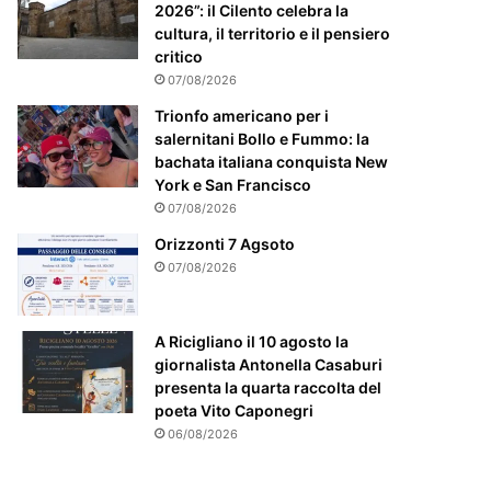
m
2026”: il Cilento celebra la
e
cultura, il territorio e il pensiero
n
critico
t
07/08/2026
e
a
Trionfo americano per i
t
salernitani Bollo e Fummo: la
t
bachata italiana conquista New
e
York e San Francisco
n
07/08/2026
z
Orizzonti 7 Agsoto
i
07/08/2026
o
n
a
A Ricigliano il 10 agosto la
t
giornalista Antonella Casaburi
o
presenta la quarta raccolta del
poeta Vito Caponegri
06/08/2026