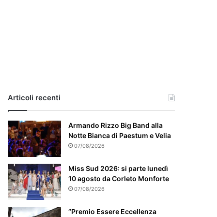
i
a
,
i
l
c
a
s
o
e
Articoli recenti
’
p
Armando Rizzo Big Band alla
a
Notte Bianca di Paestum e Velia
r
t
07/08/2026
i
c
Miss Sud 2026: si parte lunedì
o
10 agosto da Corleto Monforte
l
07/08/2026
a
r
“Premio Essere Eccellenza