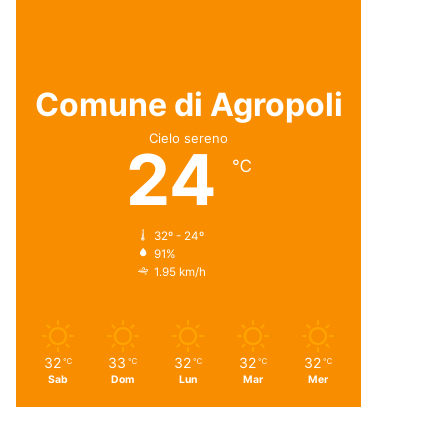
Comune di Agropoli
Cielo sereno
24
℃
32º - 24º
91%
1.95 km/h
32
33
32
32
32
℃
℃
℃
℃
℃
Sab
Dom
Lun
Mar
Mer