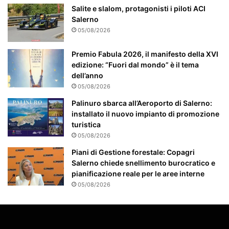
t
Salite e slalom, protagonisti i piloti ACI
e
Salerno
a
05/08/2026
t
t
Premio Fabula 2026, il manifesto della XVI
e
edizione: “Fuori dal mondo” è il tema
n
dell’anno
z
05/08/2026
i
Palinuro sbarca all’Aeroporto di Salerno:
o
installato il nuovo impianto di promozione
n
turistica
a
t
05/08/2026
o
Piani di Gestione forestale: Copagri
Salerno chiede snellimento burocratico e
pianificazione reale per le aree interne
05/08/2026