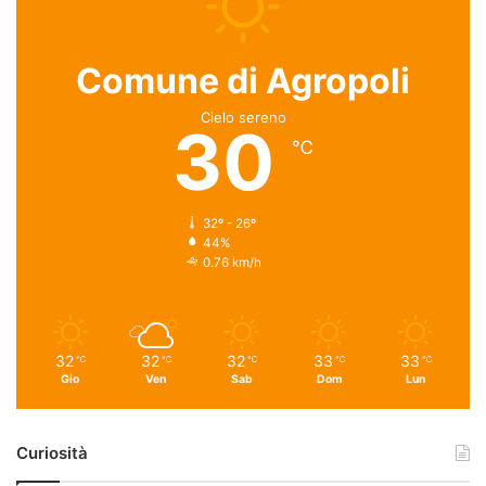
Comune di Agropoli
Cielo sereno
30
℃
32º - 26º
44%
0.76 km/h
32
32
32
33
33
℃
℃
℃
℃
℃
Gio
Ven
Sab
Dom
Lun
Curiosità