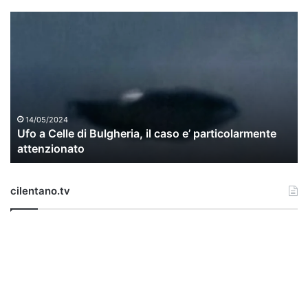
U
f
o
a
C
e
l
l
14/05/2024
Ufo a Celle di Bulgheria, il caso e’ particolarmente
e
attenzionato
d
i
B
cilentano.tv
u
l
g
h
e
r
i
a
,