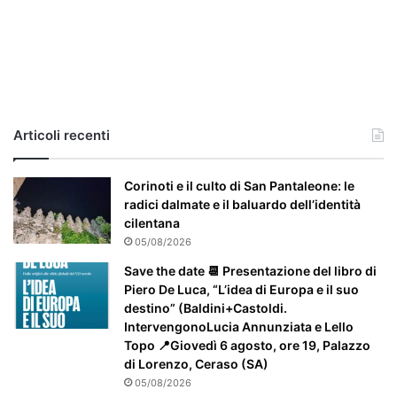
i
l
c
a
s
o
e
Articoli recenti
’
p
a
Corinoti e il culto di San Pantaleone: le
r
radici dalmate e il baluardo dell’identità
t
cilentana
i
05/08/2026
c
Save the date 📆 Presentazione del libro di
o
Piero De Luca, “L’idea di Europa e il suo
l
destino” (Baldini+Castoldi.
a
IntervengonoLucia Annunziata e Lello
r
Topo 📍Giovedì 6 agosto, ore 19, Palazzo
m
di Lorenzo, Ceraso (SA)
e
05/08/2026
n