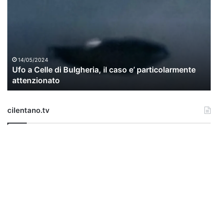
o
a
C
e
l
l
14/05/2024
Ufo a Celle di Bulgheria, il caso e’ particolarmente
e
attenzionato
d
i
B
cilentano.tv
u
l
g
h
e
r
i
a
,
i
l