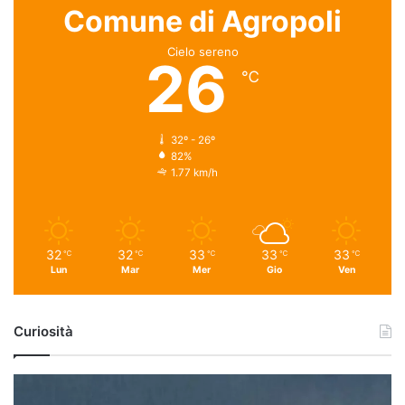
Comune di Agropoli
Cielo sereno
26
℃
32º - 26º
82%
1.77 km/h
32
32
33
33
33
℃
℃
℃
℃
℃
Lun
Mar
Mer
Gio
Ven
Curiosità
U
f