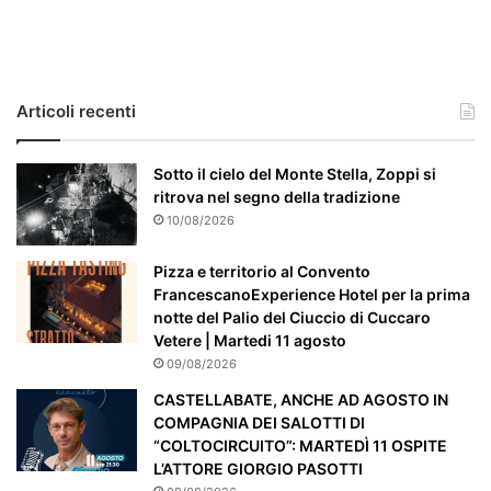
c
a
s
o
e
Articoli recenti
’
p
a
Sotto il cielo del Monte Stella, Zoppi si
r
ritrova nel segno della tradizione
t
10/08/2026
i
c
Pizza e territorio al Convento
o
FrancescanoExperience Hotel per la prima
l
notte del Palio del Ciuccio di Cuccaro
a
Vetere | Martedi 11 agosto
r
09/08/2026
m
CASTELLABATE, ANCHE AD AGOSTO IN
e
COMPAGNIA DEI SALOTTI DI
n
“COLTOCIRCUITO”: MARTEDÌ 11 OSPITE
t
L’ATTORE GIORGIO PASOTTI
e