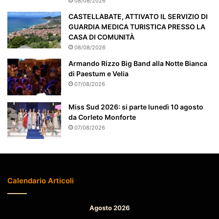
08/08/2026
a
t
CASTELLABATE, ATTIVATO IL SERVIZIO DI
t
GUARDIA MEDICA TURISTICA PRESSO LA
e
CASA DI COMUNITÀ
n
08/08/2026
z
Armando Rizzo Big Band alla Notte Bianca
i
di Paestum e Velia
o
n
07/08/2026
a
t
Miss Sud 2026: si parte lunedì 10 agosto
o
da Corleto Monforte
07/08/2026
Calendario Articoli
Agosto 2026