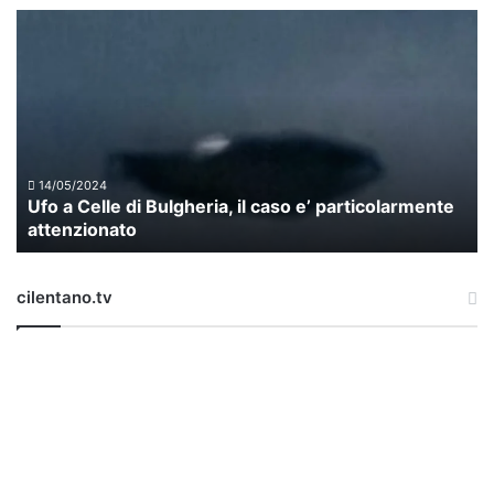
U
f
o
a
C
e
l
l
14/05/2024
Ufo a Celle di Bulgheria, il caso e’ particolarmente
e
attenzionato
d
i
B
cilentano.tv
u
l
g
h
e
r
i
a
,