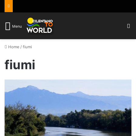
C
Menu
Home
/
fiumi
fiumi