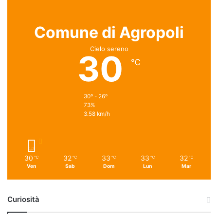
Comune di Agropoli
Cielo sereno
30
℃
30º - 26º
73%
3.58 km/h
30
32
33
33
32
℃
℃
℃
℃
℃
Ven
Sab
Dom
Lun
Mar
Curiosità