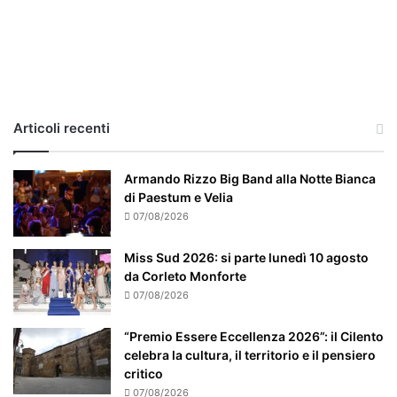
i
l
c
a
s
o
e
Articoli recenti
’
p
a
Armando Rizzo Big Band alla Notte Bianca
r
di Paestum e Velia
t
07/08/2026
i
c
Miss Sud 2026: si parte lunedì 10 agosto
o
da Corleto Monforte
l
07/08/2026
a
r
“Premio Essere Eccellenza 2026”: il Cilento
m
celebra la cultura, il territorio e il pensiero
e
critico
n
07/08/2026