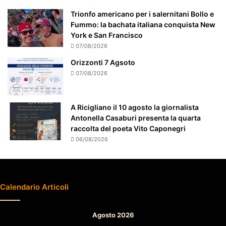
t
e
Trionfo americano per i salernitani Bollo e
a
Fummo: la bachata italiana conquista New
t
York e San Francisco
t
07/08/2026
e
Orizzonti 7 Agsoto
n
07/08/2026
z
i
o
A Ricigliano il 10 agosto la giornalista
n
Antonella Casaburi presenta la quarta
a
raccolta del poeta Vito Caponegri
t
06/08/2026
o
Calendario Articoli
Agosto 2026