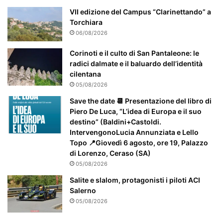
e
VII edizione del Campus “Clarinettando” a
n
Torchiara
t
06/08/2026
e
a
Corinoti e il culto di San Pantaleone: le
t
radici dalmate e il baluardo dell’identità
t
cilentana
e
05/08/2026
n
Save the date 📆 Presentazione del libro di
z
Piero De Luca, “L’idea di Europa e il suo
i
destino” (Baldini+Castoldi.
o
IntervengonoLucia Annunziata e Lello
n
Topo 📍Giovedì 6 agosto, ore 19, Palazzo
a
di Lorenzo, Ceraso (SA)
t
05/08/2026
o
Salite e slalom, protagonisti i piloti ACI
Salerno
05/08/2026