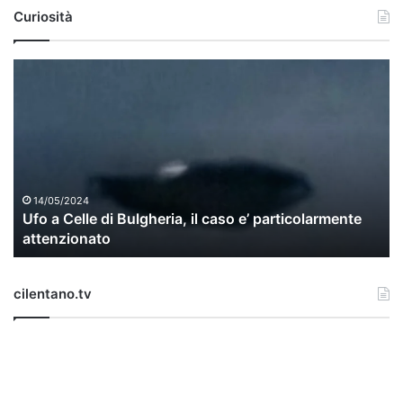
Curiosità
U
f
o
a
C
e
l
l
14/05/2024
Ufo a Celle di Bulgheria, il caso e’ particolarmente
e
attenzionato
d
i
B
cilentano.tv
u
l
g
h
e
r