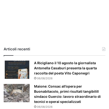
i
a
,
i
l
c
a
s
o
e
Articoli recenti
’
p
a
A Ricigliano il 10 agosto la giornalista
r
Antonella Casaburi presenta la quarta
t
raccolta del poeta Vito Caponegri
i
06/08/2026
c
Maione: Consac all’opera per
o
Buonabitacolo, primi risultati tangibiliIl
l
sindaco Guercio: lavoro straordinario di
a
tecnici e operai specializzati
r
06/08/2026
m