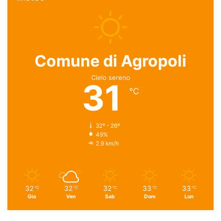
Comune di Agropoli
Cielo sereno
31
℃
32º - 26º
49%
2.9 km/h
32
32
32
33
33
℃
℃
℃
℃
℃
Gio
Ven
Sab
Dom
Lun