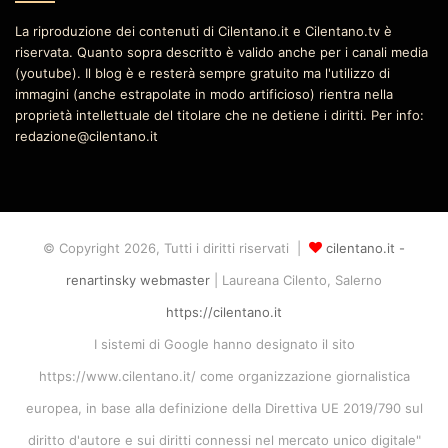
La riproduzione dei contenuti di Cilentano.it e Cilentano.tv è
riservata. Quanto sopra descritto è valido anche per i canali media
(youtube). Il blog è e resterà sempre gratuito ma l'utilizzo di
immagini (anche estrapolate in modo artificioso) rientra nella
proprietà intellettuale del titolare che ne detiene i diritti. Per info:
redazione@cilentano.it
© Copyright 2026, Tutti i diritti riservati |
cilentano.it -
renartinsky webmaster
| Laureana Cilento, Salerno
https://cilentano.it
I sistemi di Google hanno designato il sito
https://www.cilentano.it/ come organizzazione giornalistica
europea, in base alla definizione della Direttiva UE 2019/790 sul
diritto d'autore e sui diritti connessi nel mercato unico digitale"