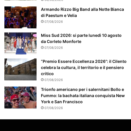
m
e
Armando Rizzo Big Band alla Notte Bianca
n
di Paestum e Velia
t
07/08/2026
e
a
Miss Sud 2026: si parte lunedì 10 agosto
t
da Corleto Monforte
t
07/08/2026
e
n
“Premio Essere Eccellenza 2026”: il Cilento
z
celebra la cultura, il territorio e il pensiero
i
critico
o
07/08/2026
n
a
Trionfo americano per i salernitani Bollo e
t
Fummo: la bachata italiana conquista New
o
York e San Francisco
07/08/2026