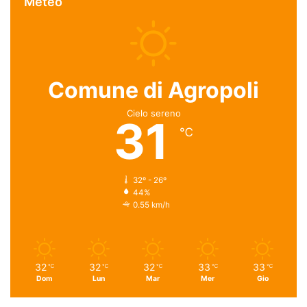
Meteo
Comune di Agropoli
Cielo sereno
31
℃
32º - 26º
44%
0.55 km/h
32
32
32
33
33
℃
℃
℃
℃
℃
Dom
Lun
Mar
Mer
Gio