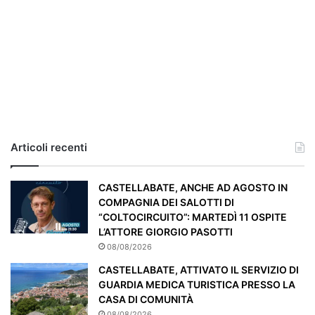
i
a
,
i
l
c
a
s
o
e
Articoli recenti
’
p
a
CASTELLABATE, ANCHE AD AGOSTO IN
r
COMPAGNIA DEI SALOTTI DI
t
“COLTOCIRCUITO”: MARTEDÌ 11 OSPITE
i
L’ATTORE GIORGIO PASOTTI
c
08/08/2026
o
CASTELLABATE, ATTIVATO IL SERVIZIO DI
l
GUARDIA MEDICA TURISTICA PRESSO LA
a
CASA DI COMUNITÀ
r
08/08/2026