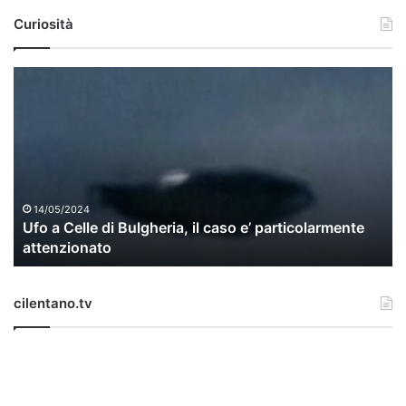
Curiosità
U
f
o
a
C
e
l
l
14/05/2024
Ufo a Celle di Bulgheria, il caso e’ particolarmente
e
attenzionato
d
i
B
cilentano.tv
u
l
g
h
e
r