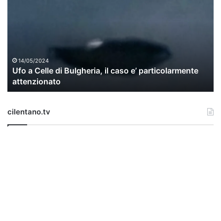
o
a
C
e
l
l
14/05/2024
Ufo a Celle di Bulgheria, il caso e’ particolarmente
e
attenzionato
d
i
B
cilentano.tv
u
l
g
h
e
r
i
a
,
i
l