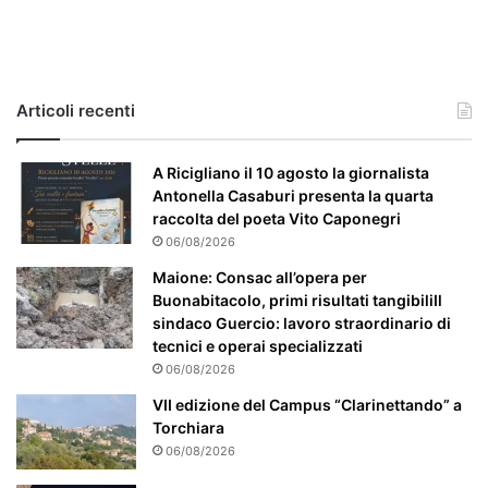
c
a
s
o
e
Articoli recenti
’
p
a
A Ricigliano il 10 agosto la giornalista
r
Antonella Casaburi presenta la quarta
t
raccolta del poeta Vito Caponegri
i
06/08/2026
c
Maione: Consac all’opera per
o
Buonabitacolo, primi risultati tangibiliIl
l
sindaco Guercio: lavoro straordinario di
a
tecnici e operai specializzati
r
06/08/2026
m
e
VII edizione del Campus “Clarinettando” a
n
Torchiara
t
06/08/2026
e