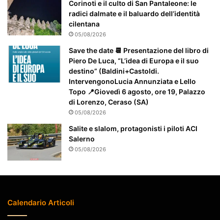
a
Corinoti e il culto di San Pantaleone: le
t
radici dalmate e il baluardo dell’identità
t
cilentana
e
05/08/2026
n
Save the date 📆 Presentazione del libro di
z
Piero De Luca, “L’idea di Europa e il suo
i
destino” (Baldini+Castoldi.
o
IntervengonoLucia Annunziata e Lello
n
Topo 📍Giovedì 6 agosto, ore 19, Palazzo
a
di Lorenzo, Ceraso (SA)
t
05/08/2026
o
Salite e slalom, protagonisti i piloti ACI
Salerno
05/08/2026
Calendario Articoli