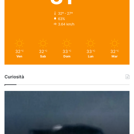
32º - 27º
63%
3.64 km/h
32
32
33
33
32
℃
℃
℃
℃
℃
Ven
Sab
Dom
Lun
Mar
Curiosità
U
f
o
a
C
e
l