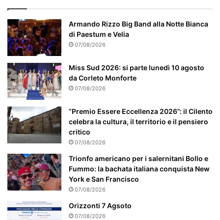
’
p
a
Armando Rizzo Big Band alla Notte Bianca
r
di Paestum e Velia
t
07/08/2026
i
c
Miss Sud 2026: si parte lunedì 10 agosto
o
da Corleto Monforte
l
07/08/2026
a
r
“Premio Essere Eccellenza 2026”: il Cilento
m
celebra la cultura, il territorio e il pensiero
e
critico
n
07/08/2026
t
e
Trionfo americano per i salernitani Bollo e
a
Fummo: la bachata italiana conquista New
t
York e San Francisco
t
07/08/2026
e
Orizzonti 7 Agsoto
n
07/08/2026
z