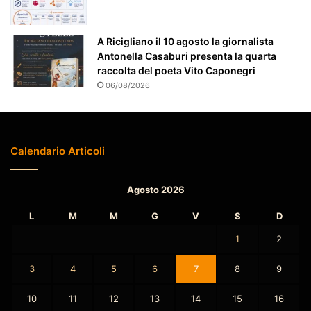
i
o
A Ricigliano il 10 agosto la giornalista
n
Antonella Casaburi presenta la quarta
a
raccolta del poeta Vito Caponegri
t
06/08/2026
o
Calendario Articoli
Agosto 2026
L
M
M
G
V
S
D
1
2
3
4
5
6
7
8
9
10
11
12
13
14
15
16