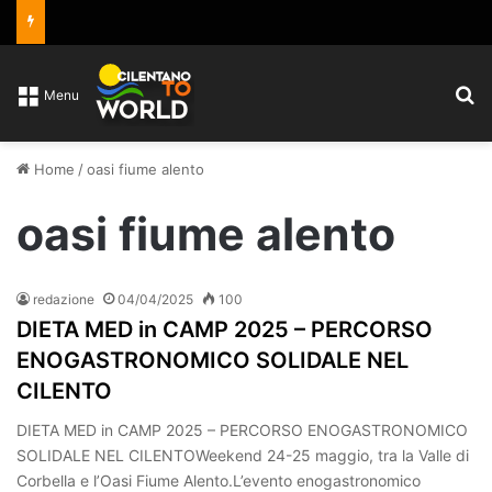
C
Menu
Home
/
oasi fiume alento
oasi fiume alento
redazione
04/04/2025
100
DIETA MED in CAMP 2025 – PERCORSO
ENOGASTRONOMICO SOLIDALE NEL
CILENTO
DIETA MED in CAMP 2025 – PERCORSO ENOGASTRONOMICO
SOLIDALE NEL CILENTOWeekend 24-25 maggio, tra la Valle di
Corbella e l’Oasi Fiume Alento.L’evento enogastronomico