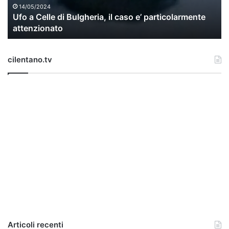
l
14/05/2024
Ufo a Celle di Bulgheria, il caso e’ particolarmente
e
attenzionato
d
i
B
cilentano.tv
u
l
g
h
e
r
i
a
,
i
l
c
a
s
o
e
Articoli recenti