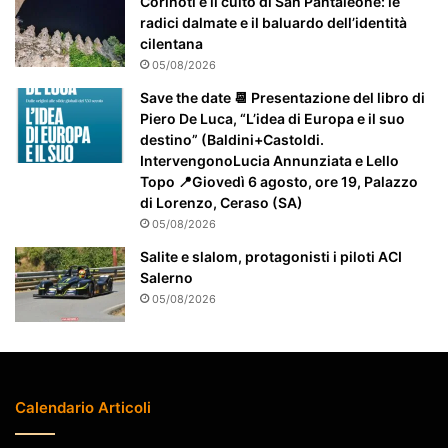
Corinoti e il culto di San Pantaleone: le
t
radici dalmate e il baluardo dell’identità
t
cilentana
e
05/08/2026
n
Save the date 📆 Presentazione del libro di
z
Piero De Luca, “L’idea di Europa e il suo
i
destino” (Baldini+Castoldi.
o
IntervengonoLucia Annunziata e Lello
n
Topo 📍Giovedì 6 agosto, ore 19, Palazzo
a
di Lorenzo, Ceraso (SA)
t
05/08/2026
o
Salite e slalom, protagonisti i piloti ACI
Salerno
05/08/2026
Calendario Articoli