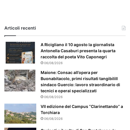
c
a
s
o
e
Articoli recenti
’
p
a
A Ricigliano il 10 agosto la giornalista
r
Antonella Casaburi presenta la quarta
t
raccolta del poeta Vito Caponegri
i
06/08/2026
c
Maione: Consac all’opera per
o
Buonabitacolo, primi risultati tangibiliIl
l
sindaco Guercio: lavoro straordinario di
a
tecnici e operai specializzati
r
06/08/2026
m
e
VII edizione del Campus “Clarinettando” a
n
Torchiara
t
06/08/2026
e
a