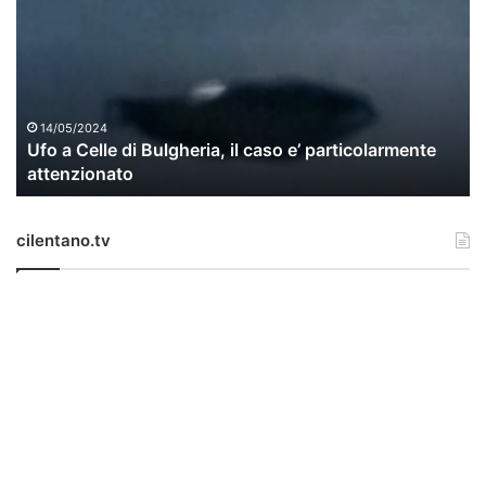
o
a
C
e
l
l
14/05/2024
Ufo a Celle di Bulgheria, il caso e’ particolarmente
e
attenzionato
d
i
B
cilentano.tv
u
l
g
h
e
r
i
a
,
i
l