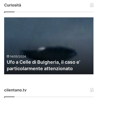
Curiosità
U
f
o
a
C
e
l
14/05/2024
l
Ufo a Celle di Bulgheria, il caso e’
e
particolarmente attenzionato
d
i
B
u
cilentano.tv
l
g
h
e
r