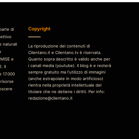
Copyright
parte di
iettivo
e naturali
La riproduzione dei contenuti di
è
Cilentano.it e Cilentano.tv è riservata.
 MISE e
Quanto sopra descritto è valido anche per
i canali media (youtube). Il blog è e resterà
. Il
sempre gratuito ma l'utilizzo di immagini
e 17.000
(anche estrapolate in modo artificioso)
 risorse
rientra nella proprietà intellettuale del
oscere
titolare che ne detiene i diritti. Per info:
redazione@cilentano.it