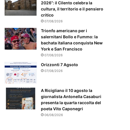
m
2026”: il Cilento celebra la
e
cultura, il territorio e il pensiero
n
critico
t
07/08/2026
e
a
Trionfo americano per i
t
salernitani Bollo e Fummo: la
t
bachata italiana conquista New
e
York e San Francisco
n
07/08/2026
z
Orizzonti 7 Agsoto
i
07/08/2026
o
n
a
A Ricigliano il 10 agosto la
t
giornalista Antonella Casaburi
o
presenta la quarta raccolta del
poeta Vito Caponegri
06/08/2026