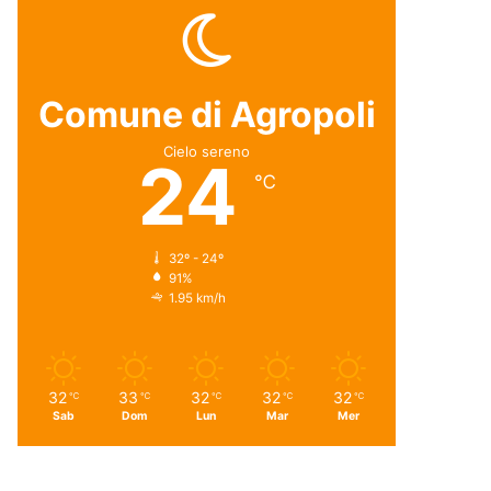
Comune di Agropoli
Cielo sereno
24
℃
32º - 24º
91%
1.95 km/h
32
33
32
32
32
℃
℃
℃
℃
℃
Sab
Dom
Lun
Mar
Mer