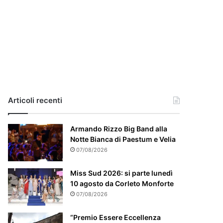
i
a
,
i
l
c
a
s
o
e
Articoli recenti
’
p
Armando Rizzo Big Band alla
a
Notte Bianca di Paestum e Velia
r
t
07/08/2026
i
c
Miss Sud 2026: si parte lunedì
o
10 agosto da Corleto Monforte
l
07/08/2026
a
r
“Premio Essere Eccellenza