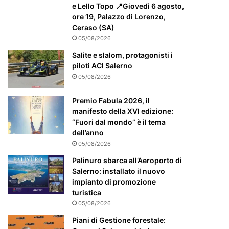
m
e Lello Topo 📍Giovedì 6 agosto,
e
ore 19, Palazzo di Lorenzo,
n
Ceraso (SA)
t
05/08/2026
e
a
Salite e slalom, protagonisti i
t
piloti ACI Salerno
t
05/08/2026
e
n
Premio Fabula 2026, il
z
manifesto della XVI edizione:
i
“Fuori dal mondo” è il tema
o
dell’anno
n
05/08/2026
a
Palinuro sbarca all’Aeroporto di
t
Salerno: installato il nuovo
o
impianto di promozione
turistica
05/08/2026
Piani di Gestione forestale: