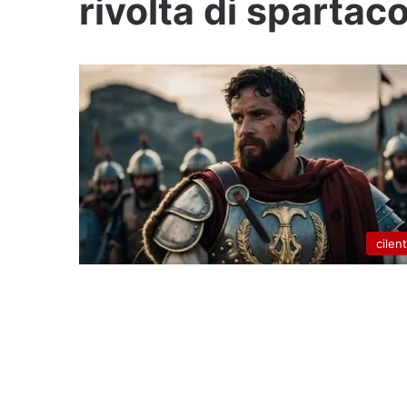
rivolta di spartac
cilen