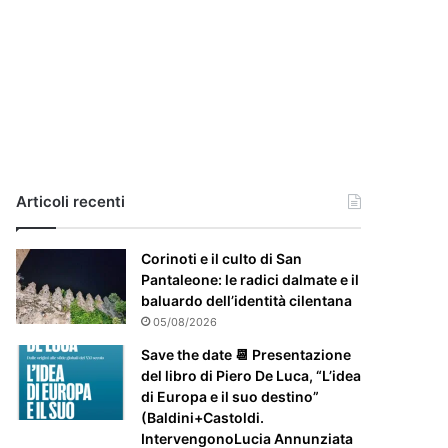
i
a
,
i
l
c
a
s
o
e
Articoli recenti
’
p
Corinoti e il culto di San
a
Pantaleone: le radici dalmate e il
r
baluardo dell’identità cilentana
t
i
05/08/2026
c
Save the date 📆 Presentazione
o
del libro di Piero De Luca, “L’idea
l
di Europa e il suo destino”
a
(Baldini+Castoldi.
r
IntervengonoLucia Annunziata