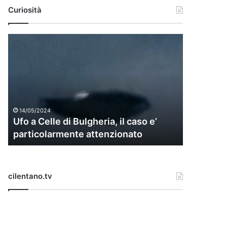
Curiosità
U
f
o
a
C
e
l
14/05/2024
l
Ufo a Celle di Bulgheria, il caso e’
e
particolarmente attenzionato
d
i
B
u
cilentano.tv
l
g
h
e
r