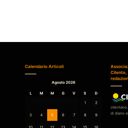
Calendario Articoli
Associa
Cilento,
redazio
Agosto 2026
L
M
M
G
V
S
D
1
2
cilentano.
di diano e
3
4
5
6
7
8
9
10
11
12
13
14
15
16