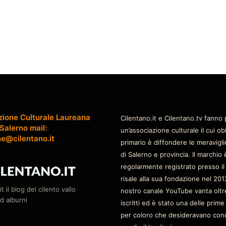
zione Culturale Laureana
Cilentano.it e Cilentano.tv fanno 
 Salerno mail:
un’associazione culturale il cui ob
ne@cilentano.it
primario è diffondere le meravigli
di Salerno e provincia. Il marchio 
regolarmente registrato presso il
risale alla sua fondazione nel 2012
it il blog del cilento vallo
nostro canale YouTube vanta oltr
d alburni
iscritti ed è stato una delle prime
per coloro che desideravano con