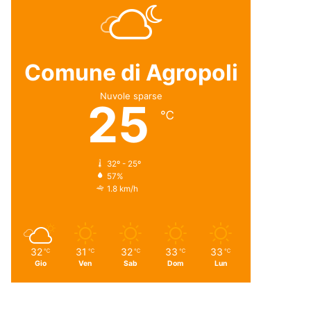
Comune di Agropoli
Nuvole sparse
25
℃
32º - 25º
57%
1.8 km/h
32
31
32
33
33
℃
℃
℃
℃
℃
Gio
Ven
Sab
Dom
Lun