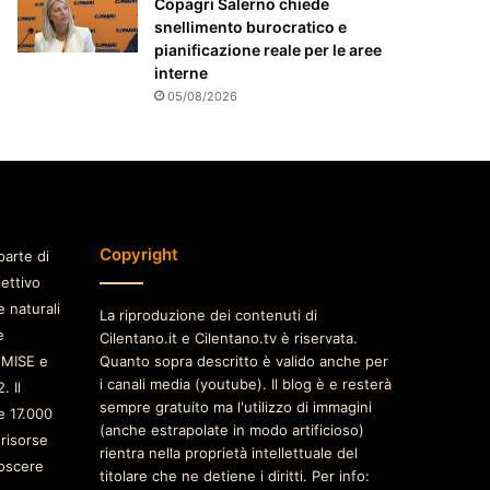
Copagri Salerno chiede
snellimento burocratico e
pianificazione reale per le aree
interne
05/08/2026
Copyright
parte di
iettivo
e naturali
La riproduzione dei contenuti di
è
Cilentano.it e Cilentano.tv è riservata.
 MISE e
Quanto sopra descritto è valido anche per
i canali media (youtube). Il blog è e resterà
. Il
sempre gratuito ma l'utilizzo di immagini
e 17.000
(anche estrapolate in modo artificioso)
 risorse
rientra nella proprietà intellettuale del
oscere
titolare che ne detiene i diritti. Per info: