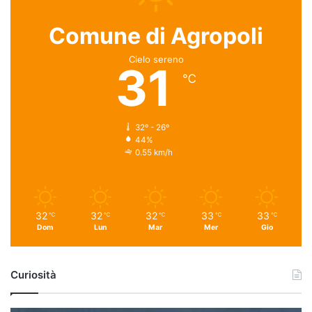
Comune di Agropoli
Cielo sereno
31
℃
32º - 26º
44%
0.55 km/h
32
32
32
33
33
℃
℃
℃
℃
℃
Dom
Lun
Mar
Mer
Gio
Curiosità