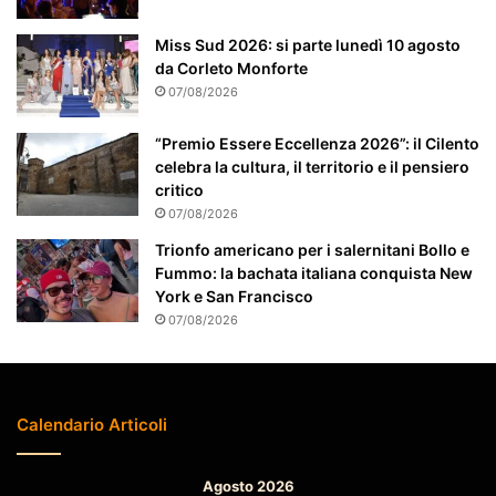
e
a
Miss Sud 2026: si parte lunedì 10 agosto
t
da Corleto Monforte
t
07/08/2026
e
n
“Premio Essere Eccellenza 2026”: il Cilento
z
celebra la cultura, il territorio e il pensiero
i
critico
o
07/08/2026
n
a
Trionfo americano per i salernitani Bollo e
t
Fummo: la bachata italiana conquista New
o
York e San Francisco
07/08/2026
Calendario Articoli
Agosto 2026