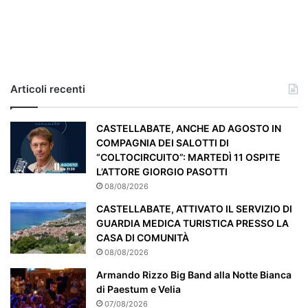
l
c
a
s
o
e
Articoli recenti
’
p
a
CASTELLABATE, ANCHE AD AGOSTO IN
r
COMPAGNIA DEI SALOTTI DI
t
“COLTOCIRCUITO”: MARTEDÌ 11 OSPITE
i
L’ATTORE GIORGIO PASOTTI
c
08/08/2026
o
CASTELLABATE, ATTIVATO IL SERVIZIO DI
l
GUARDIA MEDICA TURISTICA PRESSO LA
a
CASA DI COMUNITÀ
r
08/08/2026
m
e
Armando Rizzo Big Band alla Notte Bianca
n
di Paestum e Velia
t
07/08/2026