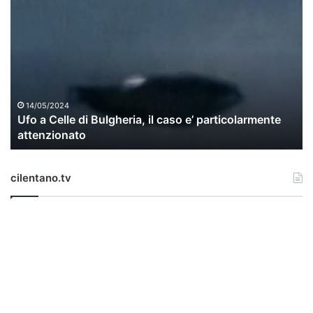
U
f
o
a
C
e
l
l
14/05/2024
Ufo a Celle di Bulgheria, il caso e’ particolarmente
e
attenzionato
d
i
B
cilentano.tv
u
l
g
h
e
r
i
a
,
i