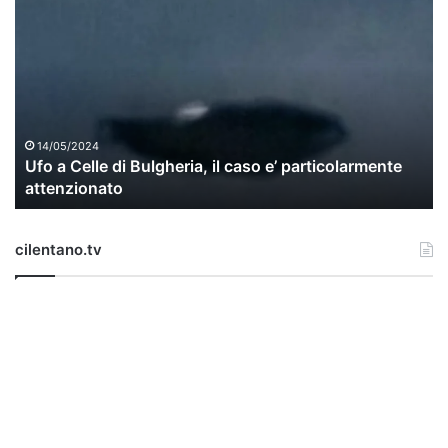
f
o
a
C
e
l
l
14/05/2024
Ufo a Celle di Bulgheria, il caso e’ particolarmente
e
attenzionato
d
i
B
cilentano.tv
u
l
g
h
e
r
i
a
,
i