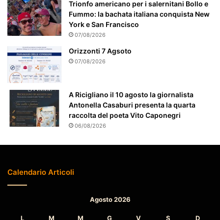
e
Trionfo americano per i salernitani Bollo e
a
Fummo: la bachata italiana conquista New
t
York e San Francisco
t
07/08/2026
e
Orizzonti 7 Agsoto
n
07/08/2026
z
i
o
A Ricigliano il 10 agosto la giornalista
n
Antonella Casaburi presenta la quarta
a
raccolta del poeta Vito Caponegri
t
06/08/2026
o
Calendario Articoli
Agosto 2026
L
M
M
G
V
S
D