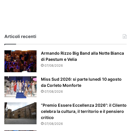
l
c
a
s
o
e
Articoli recenti
’
p
a
Armando Rizzo Big Band alla Notte Bianca
r
di Paestum e Velia
t
07/08/2026
i
c
Miss Sud 2026: si parte lunedì 10 agosto
o
da Corleto Monforte
l
07/08/2026
a
r
“Premio Essere Eccellenza 2026”: il Cilento
m
celebra la cultura, il territorio e il pensiero
e
critico
n
07/08/2026
t