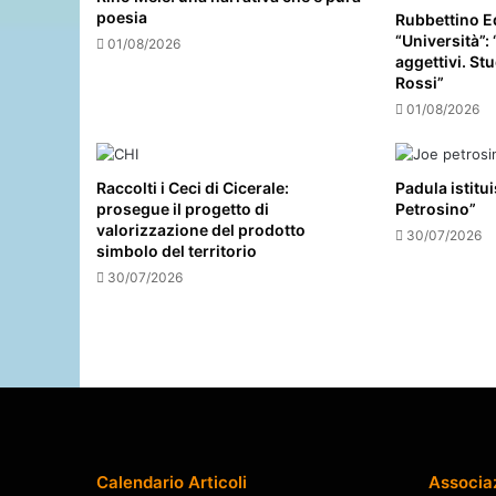
poesia
Rubbettino Ed
“Università”:
01/08/2026
aggettivi. Stu
Rossi”
01/08/2026
Raccolti i Ceci di Cicerale:
Padula istitu
prosegue il progetto di
Petrosino”
valorizzazione del prodotto
30/07/2026
simbolo del territorio
30/07/2026
Calendario Articoli
Associa