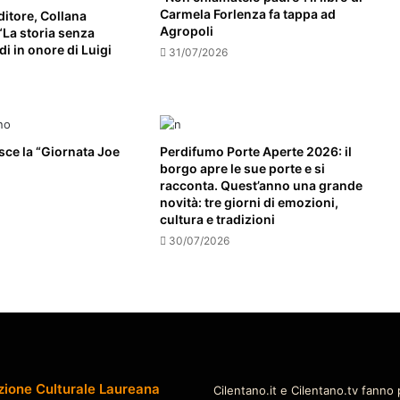
Carmela Forlenza fa tappa ad
itore, Collana
Agropoli
 “La storia senza
di in onore di Luigi
31/07/2026
isce la “Giornata Joe
Perdifumo Porte Aperte 2026: il
borgo apre le sue porte e si
racconta. Quest’anno una grande
novità: tre giorni di emozioni,
cultura e tradizioni
30/07/2026
zione Culturale Laureana
Cilentano.it e Cilentano.tv fanno 