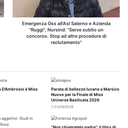
CASTELLABATE, ANCORA
"Ruggi",
FINANZIAMENTI PER LE SCUOLE:
Nursind:
OTTENUTI CIRCA 2 MILIONI DI EURO
"Serve
PER L’EFFICIENTAMENTO
subito
Emergenza Oss all'Asl Salerno e Azienda
ENERGETICO DEL PLESSO DI SAN
un
"Ruggi", Nursind: "Serve subito un
MARCO
concorso.
concorso. Stop ad altre procedure di
Stop
reclutamento"
ad
altre
procedure
di
reclutamento"
a D’Ambrosio è Miss
Parata di bellezze lucane a Marsico
Nuovo per la Finale di Miss
Universe Basilicata 2026
03/08/2026
“Non chiamatelo padre”: il libro di