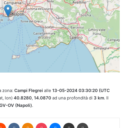
a zona:
Campi Flegrei
alle
13-05-2024 03:30:20 (UTC
t, lon)
40.8280
,
14.0870
ad una profondità di
3 km
. Il
NGV-OV (Napoli)
.
erest
Reddit
VKontakte
Odnoklassniki
Pocket
Messenger
Condividi via mail
Stampa