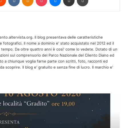
A Ricigliano il 10 agosto la giornalista
Antonella Casaburi presenta la quarta
ento.altervista.org. Il blog presentava delle caratteristiche
raccolta del poeta Vito Caponegri
fotografici. Il nome a dominio e' stato acquistato nel 2012 ed il
l tempo. Da oltre quattro anni è cosi' come lo vedete. Dotato di un
zioni sul comprensorio del Parco Nazionale del Cilento Diano ed
Maione: Consac all’opera per
erto a chiunque voglia farne parte con scritti, foto, racconti ed
Buonabitacolo, primi risultati tangibiliIl
sindaco Guercio: lavoro straordinario
a scoprire. Il blog e' gratuito e senza fine di lucro. Il marchio e'
di tecnici e operai specializzati
VII edizione del Campus
“Clarinettando” a Torchiara
Corinoti e il culto di San Pantaleone: le
radici dalmate e il baluardo
dell’identità cilentana