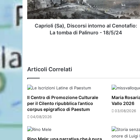
La
tomba
di
Palinuro
Caprioli (Sa), Discorsi intorno al Cenotafio:
-
La tomba di Palinuro - 18/5/24
18/5/24
Articoli Correlati
Il Centro di Promozione Culturale
Maria Rosari
per il Cilento ripubblica l’antico
Vallo 2026
corpus epigrafico di Paestum
03/08/2026
04/08/2026
Rino Mele: una narrativa che è pura