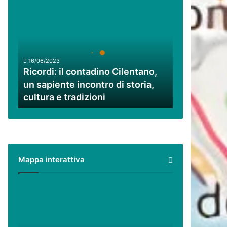
Ricordi:
il
contadino
Cilentano,
un
sapiente
16/06/2023
incontro
Ricordi: il contadino Cilentano,
di
un sapiente incontro di storia,
storia,
cultura e tradizioni
cultura
e
tradizioni
Mappa interattiva
Cilento,
Vallo
di
Diano