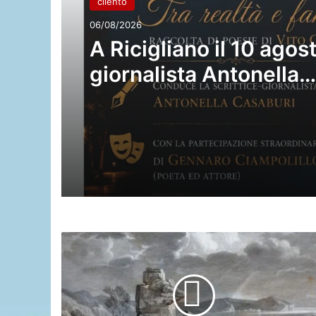
cilento
06/08/2026
A Ricigliano il 10 agost
giornalista Antonella
Casaburi presenta la 
raccolta del poeta Vit
Caponegri
Caprioli
(Sa),
Discorsi
intorno
al
Cenotafio: