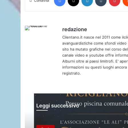
Condividi
redazione
Cilentano.it nasce nel 2011 come ilcil
avanguardistiche come sfondi video e 
sito ha mutato grafiche nel corso de
canale video e youtube offre informa
Alburni oltre ai paesi limitrofi. E' ap
informazioni su questi luoghi ancora d
registrato.
Leggi successivo