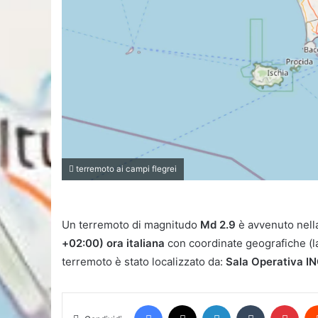
terremoto ai campi flegrei
Un terremoto di magnitudo
Md 2.9
è avvenuto nell
+02:00) ora italiana
con coordinate geografiche (la
terremoto è stato localizzato da:
Sala Operativa I
Facebook
X
LinkedIn
Tumblr
Pint