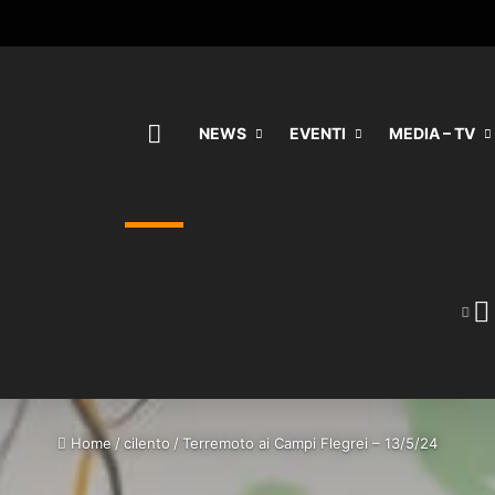
HOME
NEWS
EVENTI
MEDIA – TV
Home
/
cilento
/
Terremoto ai Campi Flegrei – 13/5/24