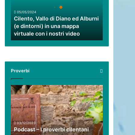
ed
Alburni
05/05/2024
(e
Cilento, Vallo di Diano ed Alburni
dintorni)
(e dintorni) in una mappa
in
virtuale con i nostri video
una
mappa
virtuale
con
i
nostri
Proverbi
video
Podcast
–
I
proverbi
cilentani
raccontati
03/12/2023
da
Podcast – I proverbi cilentani
Guido