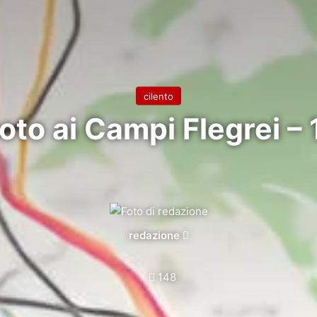
cilento
to ai Campi Flegrei –
Invia
redazione
un'email
148