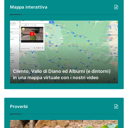
poveri
Mappa interattiva
ma
eccezionali.
Cilento,
Vallo
di
Diano
ed
Alburni
(e
dintorni)
Cilento, Vallo di Diano ed Alburni (e dintorni)
in
in una mappa virtuale con i nostri video
una
mappa
virtuale
con
i
Proverbi
nostri
video
Podcast