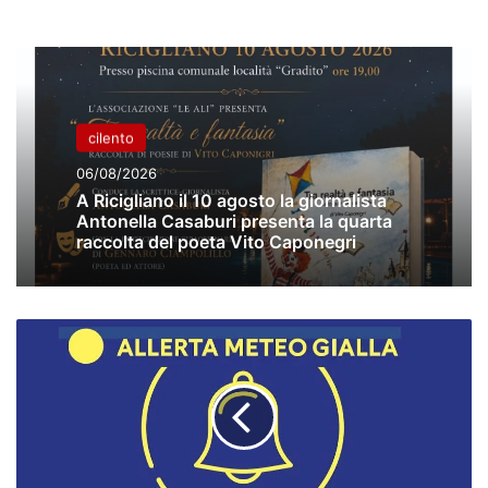
cilento
06/08/2026
A Ricigliano il 10 agosto la giornalista
Antonella Casaburi presenta la quarta
raccolta del poeta Vito Caponegri
Allerta
meteo
Gialla
su
tutta
la
Campania