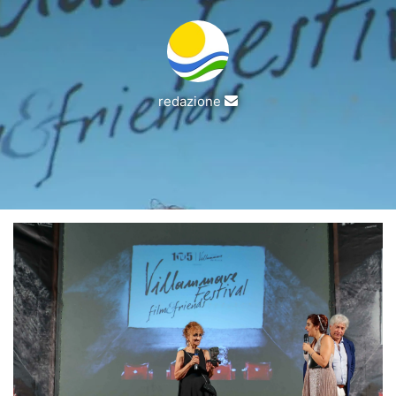
Invia
redazione
un'email