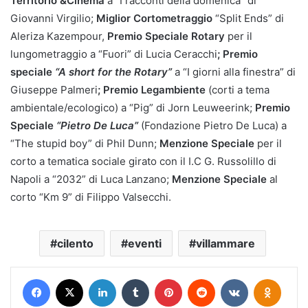
Territorio &Cinema
a “I racconti della domenica” di
Giovanni Virgilio;
Miglior Cortometraggio
“Split Ends” di
Aleriza Kazempour,
Premio Speciale Rotary
per il
lungometraggio a “Fuori” di Lucia Ceracchi
; Premio
speciale
“A short for the Rotary”
a “I giorni alla finestra” di
Giuseppe Palmeri
; Premio Legambiente
(corti a tema
ambientale/ecologico) a “Pig” di Jorn Leuweerink;
Premio
Speciale
“Pietro De Luca”
(Fondazione Pietro De Luca) a
“The stupid boy” di Phil Dunn;
Menzione Speciale
per il
corto a tematica sociale girato con il I.C G. Russolillo di
Napoli a “2032” di Luca Lanzano;
Menzione Speciale
al
corto “Km 9” di Filippo Valsecchi.
cilento
eventi
villammare
Facebook
X
LinkedIn
Tumblr
Pinterest
Reddit
VKontakte
Odnokl