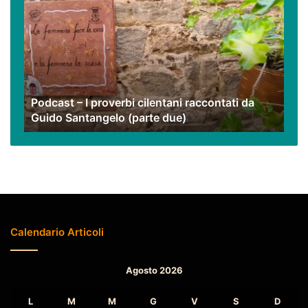
–
I
proverbi
cilentani
raccontati
da
Guido
Podcast – I proverbi cilentani raccontati da
Santangelo
Guido Santangelo (parte due)
(parte
due)
Calendario Articoli
Agosto 2026
L
M
M
G
V
S
D