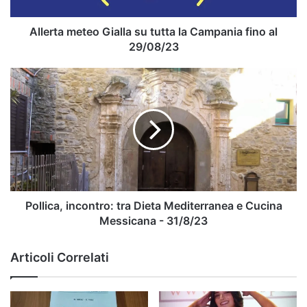
fino
al
29/08/23
Allerta meteo Gialla su tutta la Campania fino al
29/08/23
Pollica,
incontro:
tra
Dieta
Mediterranea
e
Cucina
Messicana
-
31/8/23
Pollica, incontro: tra Dieta Mediterranea e Cucina
Messicana - 31/8/23
Articoli Correlati