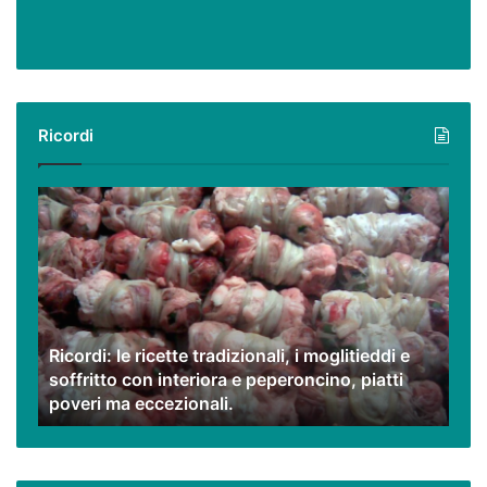
Ricordi
Ricordi:
le
ricette
tradizionali,
i
moglitieddi
e
Ricordi: le ricette tradizionali, i moglitieddi e
soffritto
soffritto con interiora e peperoncino, piatti
con
poveri ma eccezionali.
interiora
e
peperoncino,
piatti