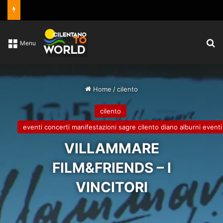
C
Menu
Home
/
cilento
cilento
eventi concerti manifestazioni sagre cilento diano alburni eventi
VILLAMMARE
FILM&FRIENDS – I
VINCITORI