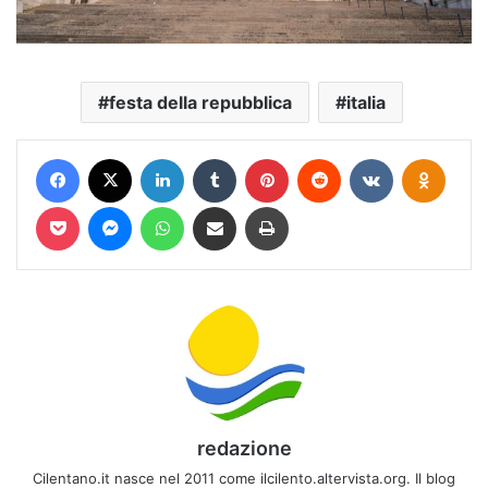
festa della repubblica
italia
Facebook
X
LinkedIn
Tumblr
Pinterest
Reddit
VKontakte
Odnokl
Pocket
Messenger
WhatsApp
Condividi via mail
Stampa
redazione
Cilentano.it nasce nel 2011 come ilcilento.altervista.org. Il blog