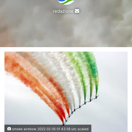
Invia
redazione
un'email
smoke airshow 2022 02 05 01 43 58 utc scaled