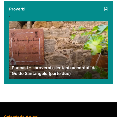
i
Proverbi
nostri
video
Podcast
–
I
proverbi
cilentani
raccontati
da
Guido
Podcast – I proverbi cilentani raccontati da
Santangelo
Guido Santangelo (parte due)
(parte
due)
Calendario Articoli