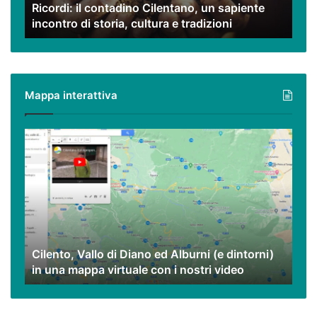
Ricordi: il contadino Cilentano, un sapiente
storia,
incontro di storia, cultura e tradizioni
cultura
e
tradizioni
Mappa interattiva
Cilento,
Vallo
di
Diano
ed
Alburni
(e
dintorni)
Cilento, Vallo di Diano ed Alburni (e dintorni)
in
in una mappa virtuale con i nostri video
una
mappa
virtuale
con