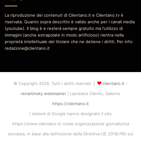
La riproduzione dei contenuti di Cilentano.it e Cilentano.tv è
riservata. Quanto sopra descritto è valido anche per i canali media
(youtube). Il blog è e resterà sempre gratuito ma l'utilizzo di
immagini (anche estrapolate in modo artificioso) rientra nella
proprietà intellettuale del titolare che ne detiene i diritti. Per info:
redazione@cilentano.it
© Copyright 2026, Tutti i diritti riservati |
cilentano.it -
renartinsky webmaster
| Laureana Cilento, Salerno
https://cilentano.it
I sistemi di Google hanno designato il sito
https://www.cilentano.it/ come organizzazione giornalistica
europea, in base alla definizione della Direttiva UE 2019/790 sul