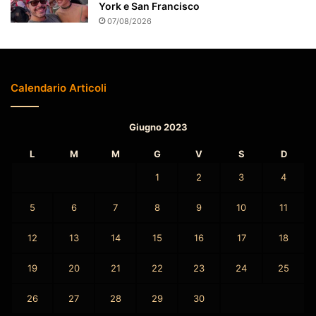
o
York e San Francisco
07/08/2026
Calendario Articoli
Giugno 2023
L
M
M
G
V
S
D
1
2
3
4
5
6
7
8
9
10
11
12
13
14
15
16
17
18
19
20
21
22
23
24
25
26
27
28
29
30