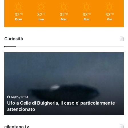
32
32
32
33
33
℃
℃
℃
℃
℃
Dom
Lun
Mar
Mer
Gio
Curiosità
U
f
o
a
C
e
l
l
14/05/2024
Ufo a Celle di Bulgheria, il caso e’ particolarmente
e
attenzionato
d
i
B
cilentano.tv
u