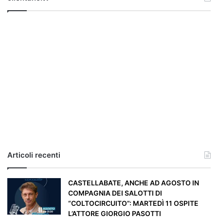
l
g
h
e
r
i
a
,
i
l
c
a
s
o
e
Articoli recenti
’
p
a
CASTELLABATE, ANCHE AD AGOSTO IN
r
COMPAGNIA DEI SALOTTI DI
t
“COLTOCIRCUITO”: MARTEDÌ 11 OSPITE
i
L’ATTORE GIORGIO PASOTTI