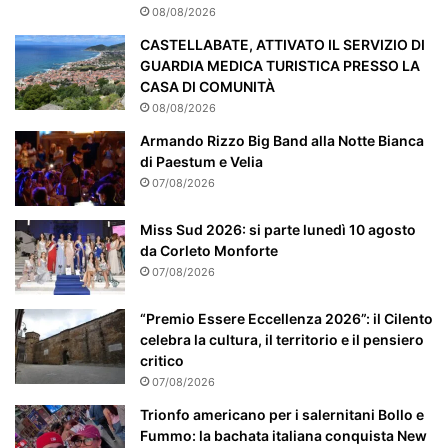
c
08/08/2026
o
CASTELLABATE, ATTIVATO IL SERVIZIO DI
l
GUARDIA MEDICA TURISTICA PRESSO LA
a
CASA DI COMUNITÀ
r
08/08/2026
m
e
Armando Rizzo Big Band alla Notte Bianca
n
di Paestum e Velia
t
07/08/2026
e
a
Miss Sud 2026: si parte lunedì 10 agosto
t
da Corleto Monforte
t
07/08/2026
e
n
“Premio Essere Eccellenza 2026”: il Cilento
z
celebra la cultura, il territorio e il pensiero
i
critico
o
07/08/2026
n
a
Trionfo americano per i salernitani Bollo e
t
Fummo: la bachata italiana conquista New