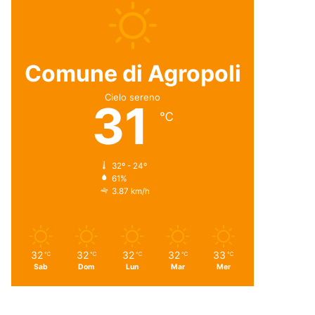
Comune di Agropoli
Cielo sereno
31
℃
32º - 24º
61%
3.87 km/h
32
32
32
32
33
℃
℃
℃
℃
℃
Sab
Dom
Lun
Mar
Mer