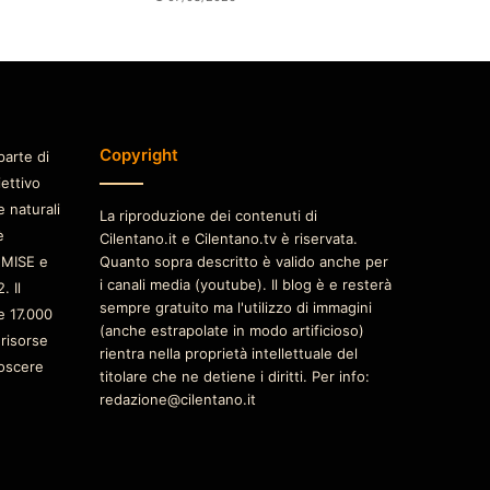
Copyright
parte di
iettivo
e naturali
La riproduzione dei contenuti di
è
Cilentano.it e Cilentano.tv è riservata.
 MISE e
Quanto sopra descritto è valido anche per
i canali media (youtube). Il blog è e resterà
. Il
sempre gratuito ma l'utilizzo di immagini
e 17.000
(anche estrapolate in modo artificioso)
 risorse
rientra nella proprietà intellettuale del
oscere
titolare che ne detiene i diritti. Per info:
redazione@cilentano.it