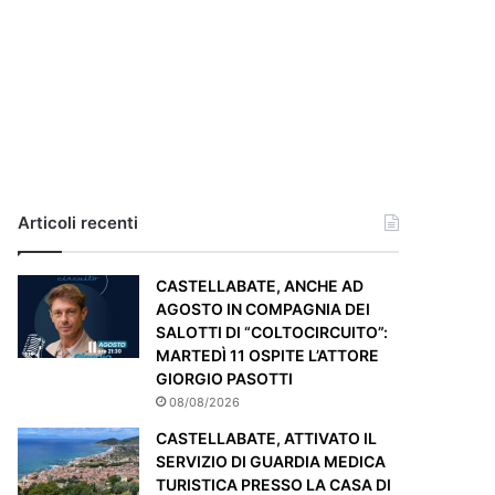
i
a
,
i
l
c
a
s
o
e
Articoli recenti
’
p
CASTELLABATE, ANCHE AD
a
AGOSTO IN COMPAGNIA DEI
r
SALOTTI DI “COLTOCIRCUITO”:
t
MARTEDÌ 11 OSPITE L’ATTORE
i
GIORGIO PASOTTI
c
o
08/08/2026
l
CASTELLABATE, ATTIVATO IL
a
SERVIZIO DI GUARDIA MEDICA
r
TURISTICA PRESSO LA CASA DI