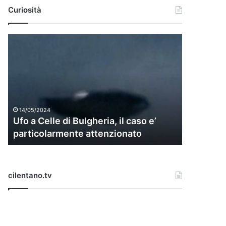
Curiosità
U
f
o
a
C
e
l
14/05/2024
l
Ufo a Celle di Bulgheria, il caso e’
e
particolarmente attenzionato
d
i
B
u
cilentano.tv
l
g
h
e
r