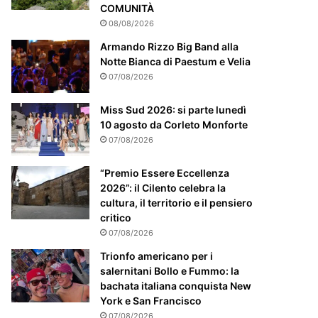
m
COMUNITÀ
e
08/08/2026
n
t
Armando Rizzo Big Band alla
e
Notte Bianca di Paestum e Velia
a
07/08/2026
t
t
Miss Sud 2026: si parte lunedì
e
10 agosto da Corleto Monforte
n
07/08/2026
z
i
“Premio Essere Eccellenza
o
2026”: il Cilento celebra la
n
cultura, il territorio e il pensiero
a
critico
t
07/08/2026
o
Trionfo americano per i
salernitani Bollo e Fummo: la
bachata italiana conquista New
York e San Francisco
07/08/2026