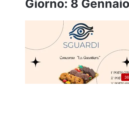
Giorno:
8 Gennai
36