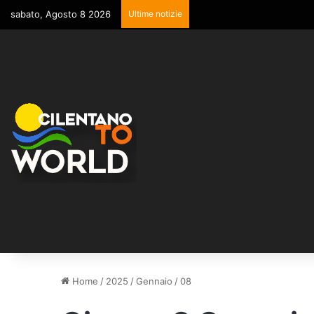
sabato, Agosto 8 2026
Ultime notizie
Home
/
2025
/
Gennaio
/
08