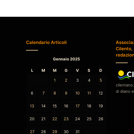
Calendario Articoli
Associa
Cilento,
redazio
Gennaio 2025
L
M
M
G
V
S
D
1
2
3
4
5
cilentano.
di diano e
6
7
8
9
10
11
12
13
14
15
16
17
18
19
20
21
22
23
24
25
26
27
28
29
30
31