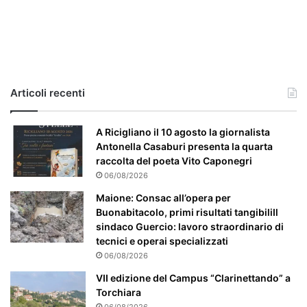
i
l
c
a
s
o
e
Articoli recenti
’
p
a
A Ricigliano il 10 agosto la giornalista
r
Antonella Casaburi presenta la quarta
t
raccolta del poeta Vito Caponegri
i
06/08/2026
c
Maione: Consac all’opera per
o
Buonabitacolo, primi risultati tangibiliIl
l
sindaco Guercio: lavoro straordinario di
a
tecnici e operai specializzati
r
06/08/2026
m
e
VII edizione del Campus “Clarinettando” a
n
Torchiara
t
06/08/2026