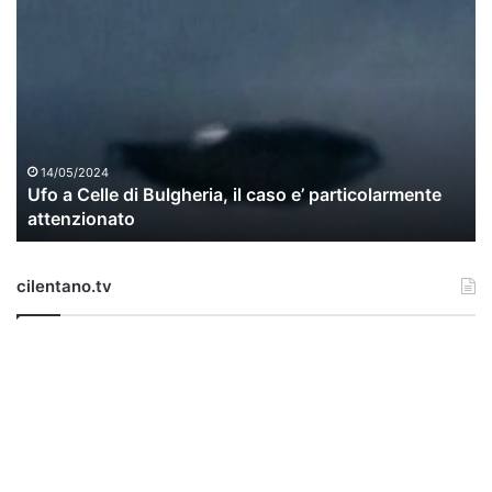
U
f
o
a
C
e
l
l
14/05/2024
Ufo a Celle di Bulgheria, il caso e’ particolarmente
e
attenzionato
d
i
B
cilentano.tv
u
l
g
h
e
r
i
a
,