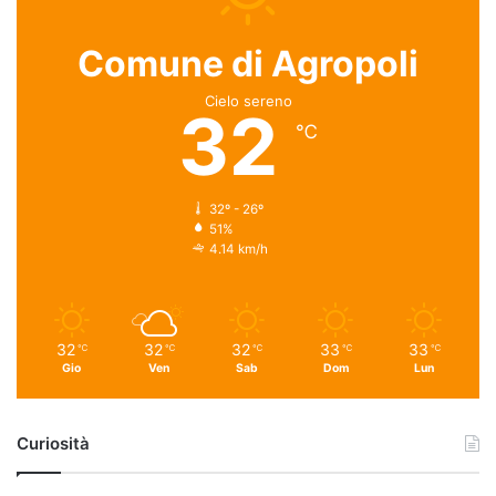
Comune di Agropoli
Cielo sereno
32
℃
32º - 26º
51%
4.14 km/h
32
32
32
33
33
℃
℃
℃
℃
℃
Gio
Ven
Sab
Dom
Lun
Curiosità