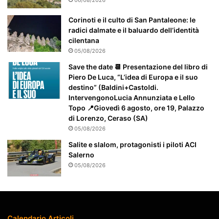
e
a
Corinoti e il culto di San Pantaleone: le
t
radici dalmate e il baluardo dell’identità
t
cilentana
e
05/08/2026
n
Save the date 📆 Presentazione del libro di
z
Piero De Luca, “L’idea di Europa e il suo
i
destino” (Baldini+Castoldi.
o
IntervengonoLucia Annunziata e Lello
n
Topo 📍Giovedì 6 agosto, ore 19, Palazzo
a
di Lorenzo, Ceraso (SA)
t
05/08/2026
o
Salite e slalom, protagonisti i piloti ACI
Salerno
05/08/2026
Calendario Articoli