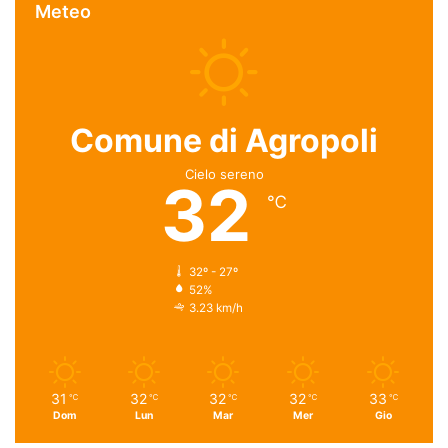
Meteo
Comune di Agropoli
Cielo sereno
32
℃
32º - 27º
52%
3.23 km/h
31
32
32
32
33
℃
℃
℃
℃
℃
Dom
Lun
Mar
Mer
Gio