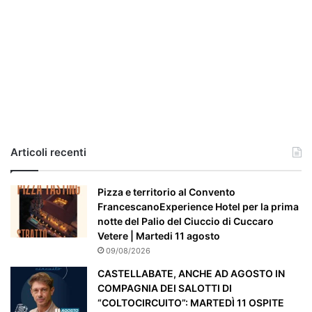
r
i
a
,
i
l
c
a
s
o
e
Articoli recenti
’
p
a
Pizza e territorio al Convento
r
FrancescanoExperience Hotel per la prima
t
notte del Palio del Ciuccio di Cuccaro
i
Vetere | Martedi 11 agosto
c
09/08/2026
o
CASTELLABATE, ANCHE AD AGOSTO IN
l
COMPAGNIA DEI SALOTTI DI
a
“COLTOCIRCUITO”: MARTEDÌ 11 OSPITE
r