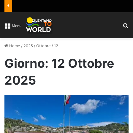
C
Menu
Home
/
2025
/
Ottobre
/
12
Giorno:
12 Ottobre
2025