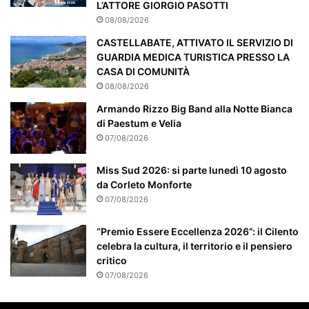
L’ATTORE GIORGIO PASOTTI
m
08/08/2026
e
n
CASTELLABATE, ATTIVATO IL SERVIZIO DI
t
GUARDIA MEDICA TURISTICA PRESSO LA
e
CASA DI COMUNITÀ
a
08/08/2026
t
Armando Rizzo Big Band alla Notte Bianca
t
di Paestum e Velia
e
07/08/2026
n
z
Miss Sud 2026: si parte lunedì 10 agosto
i
da Corleto Monforte
o
n
07/08/2026
a
t
“Premio Essere Eccellenza 2026”: il Cilento
o
celebra la cultura, il territorio e il pensiero
critico
07/08/2026