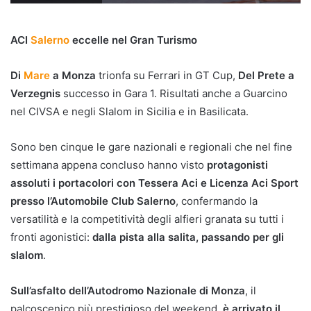
ACI
Salerno
eccelle nel Gran Turismo
Di
Mare
a Monza
trionfa su Ferrari in GT Cup,
Del Prete a
Verzegnis
successo in Gara 1. Risultati anche a Guarcino
nel CIVSA e negli Slalom in Sicilia e in Basilicata.
Sono ben cinque le gare nazionali e regionali che nel fine
settimana appena concluso hanno visto
protagonisti
assoluti
i
portacolori con Tessera Aci e Licenza Aci Sport
presso l’Automobile Club Salerno
, confermando la
versatilità e la competitività degli alfieri granata su tutti i
fronti agonistici:
dalla pista alla salita, passando per gli
slalom
.
Sull’asfalto dell’Autodromo Nazionale di Monza
, il
palcoscenico più prestigioso del weekend,
è arrivato il