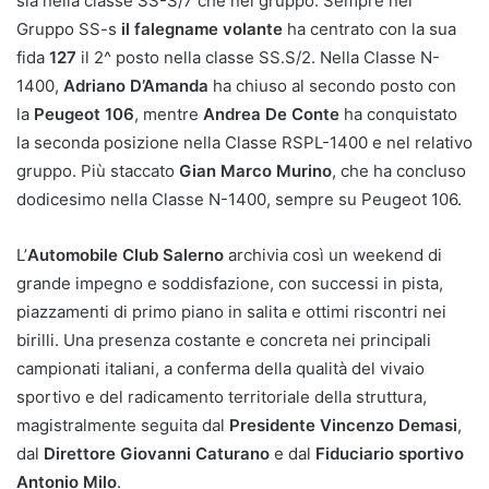
sia nella classe SS-S/7 che nel gruppo. Sempre nel
Gruppo SS-s
il falegname volante
ha centrato con la sua
fida
127
il 2^ posto nella classe SS.S/2. Nella Classe N-
1400,
Adriano D’Amanda
ha chiuso al secondo posto con
la
Peugeot 106
, mentre
Andrea De Conte
ha conquistato
la seconda posizione nella Classe RSPL-1400 e nel relativo
gruppo. Più staccato
Gian Marco Murino
, che ha concluso
dodicesimo nella Classe N-1400, sempre su Peugeot 106.
L’
Automobile Club Salerno
archivia così un weekend di
grande impegno e soddisfazione, con successi in pista,
piazzamenti di primo piano in salita e ottimi riscontri nei
birilli. Una presenza costante e concreta nei principali
campionati italiani, a conferma della qualità del vivaio
sportivo e del radicamento territoriale della struttura,
magistralmente seguita dal
Presidente Vincenzo Demasi
,
dal
Direttore Giovanni Caturano
e dal
Fiduciario sportivo
Antonio Milo
.