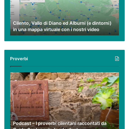
Alburni
(e
dintorni)
Cilento, Vallo di Diano ed Alburni (e dintorni)
in
in una mappa virtuale con i nostri video
una
mappa
virtuale
con
i
Proverbi
nostri
video
Podcast
–
I
proverbi
cilentani
raccontati
da
Guido
Podcast – I proverbi cilentani raccontati da
Santangelo