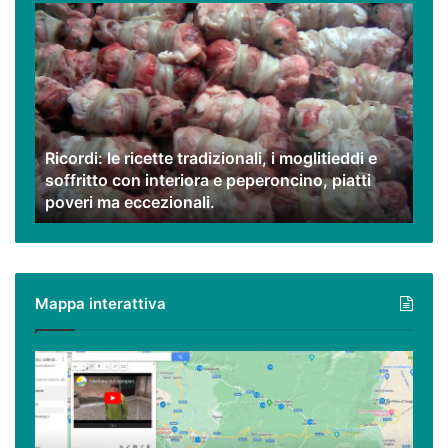
Ricordi:
le
ricette
tradizionali,
i
moglitieddi
e
Ricordi: le ricette tradizionali, i moglitieddi e
soffritto
soffritto con interiora e peperoncino, piatti
con
poveri ma eccezionali.
interiora
e
peperoncino,
piatti
poveri
Mappa interattiva
ma
eccezionali.
Cilento,
Vallo
di
Diano
ed