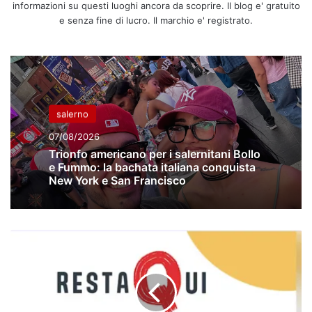
informazioni su questi luoghi ancora da scoprire. Il blog e' gratuito
e senza fine di lucro. Il marchio e' registrato.
salerno
07/08/2026
Trionfo americano per i salernitani Bollo
e Fummo: la bachata italiana conquista
New York e San Francisco
"Resta
Qui
-
Dove
Suona
il