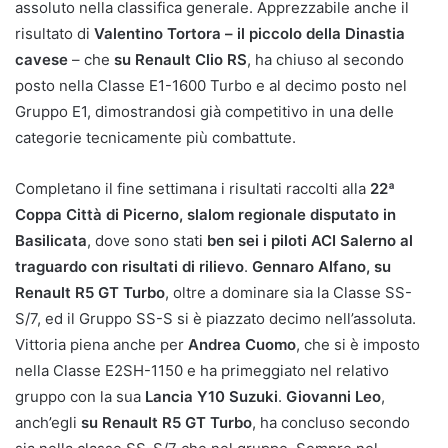
assoluto nella classifica generale. Apprezzabile anche il
risultato di
Valentino Tortora – il piccolo della Dinastia
cavese
– che
su Renault Clio RS
, ha chiuso al secondo
posto nella Classe E1-1600 Turbo e al decimo posto nel
Gruppo E1, dimostrandosi già competitivo in una delle
categorie tecnicamente più combattute.
Completano il fine settimana i risultati raccolti alla
22ª
Coppa Città di Picerno, slalom regionale disputato in
Basilicata
, dove sono stati
ben sei i piloti ACI Salerno al
traguardo con risultati di rilievo
.
Gennaro Alfano, su
Renault R5 GT Turbo
, oltre a dominare sia la Classe SS-
S/7, ed il Gruppo SS-S si è piazzato decimo nell’assoluta.
Vittoria piena anche per
Andrea Cuomo
, che si è imposto
nella Classe E2SH-1150 e ha primeggiato nel relativo
gruppo con la sua
Lancia Y10 Suzuki
.
Giovanni Leo
,
anch’egli
su Renault R5 GT Turbo
, ha concluso secondo