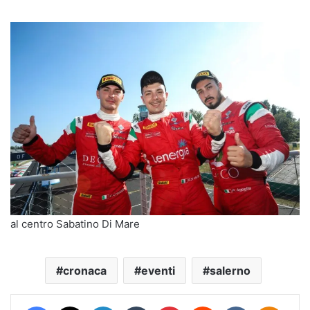
al centro Sabatino Di Mare
cronaca
eventi
salerno
Facebook
X
LinkedIn
Tumblr
Pinterest
Reddit
VKontakte
Odnokl