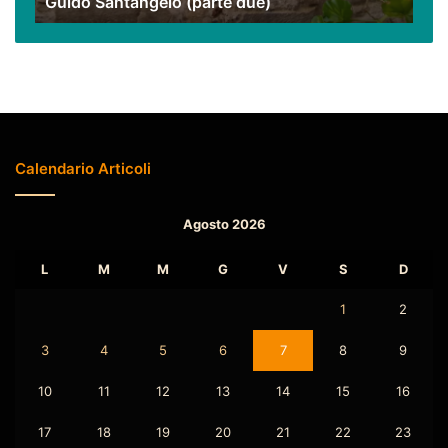
Guido Santangelo (parte due)
(parte
due)
Calendario Articoli
Agosto 2026
L
M
M
G
V
S
D
1
2
3
4
5
6
7
8
9
10
11
12
13
14
15
16
17
18
19
20
21
22
23