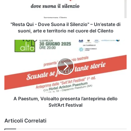
Silenzio"
–
Un'estate
di
"Resta Qui - Dove Suona il Silenzio" – Un'estate di
suoni,
suoni, arte e territorio nel cuore del Cilento
arte
e
A
territorio
Paestum,
nel
Voloalto
cuore
presenta
del
l’anteprima
Cilento
dello
Svit’Art
Festival
A Paestum, Voloalto presenta l’anteprima dello
Svit’Art Festival
Articoli Correlati